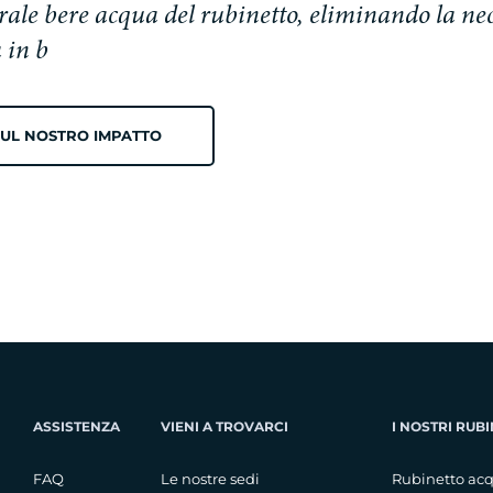
ale bere acqua del rubinetto, eliminando la nec
 in b
 SUL NOSTRO IMPATTO
ASSISTENZA
VIENI A TROVARCI
I NOSTRI RUBI
FAQ
Le nostre sedi
Rubinetto acq