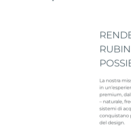
RENDE
RUBIN
POSSI
La nostra mis
in un’esperie
premium, dal 
– naturale, fr
sistemi di ac
conquistano pe
del design.