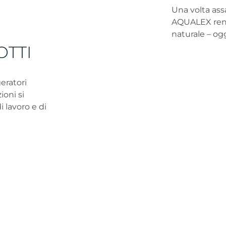
Una volta ass
AQUALEX rendi
naturale – ogg
OTTI
geratori
ioni si
 lavoro e di