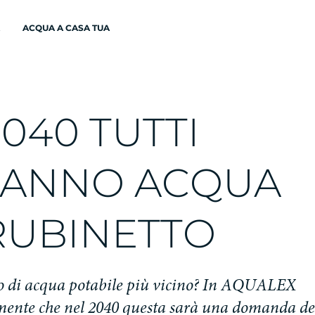
ACQUA A CASA TUA
2
0
4
0
T
U
T
T
I
A
N
N
O
A
C
Q
U
A
R
U
B
I
N
E
T
T
O
o
d
i
a
c
q
u
a
p
o
t
a
b
i
l
e
p
i
ù
v
i
c
i
n
o
?
I
n
A
Q
U
A
L
E
X
m
e
n
t
e
c
h
e
n
e
l
2
0
4
0
q
u
e
s
t
a
s
a
r
à
u
n
a
d
o
m
a
n
d
a
d
e