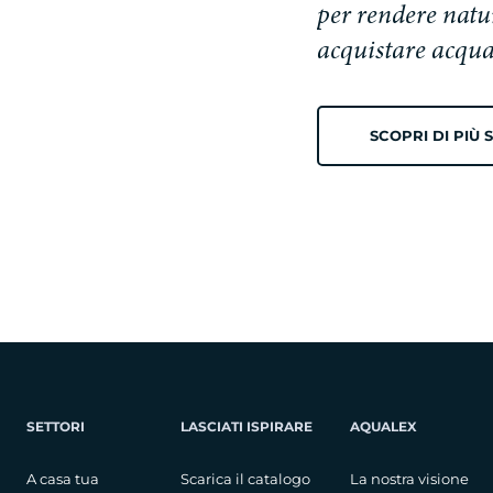
per rendere natur
acquistare acqua
SCOPRI DI PIÙ
SETTORI
LASCIATI ISPIRARE
AQUALEX
A casa tua
Scarica il catalogo
La nostra visione