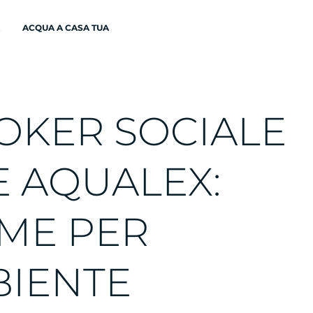
ACQUA A CASA TUA
O
K
E
R
S
O
C
I
A
L
E
E
A
Q
U
A
L
E
X
:
M
E
P
E
R
B
I
E
N
T
E