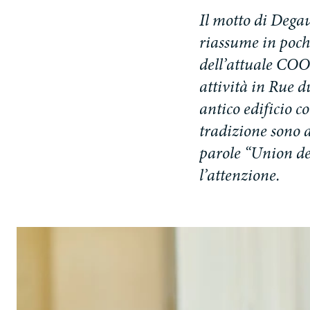
I
l
m
o
t
t
o
d
i
D
e
g
a
r
i
a
s
s
u
m
e
i
n
p
o
c
h
d
e
l
l
’
a
t
t
u
a
l
e
C
O
O
a
t
t
i
v
i
t
à
i
n
R
u
e
d
a
n
t
i
c
o
e
d
i
f
i
c
i
o
c
o
t
r
a
d
i
z
i
o
n
e
s
o
n
o
p
a
r
o
l
e
“
U
n
i
o
n
d
l
’
a
t
t
e
n
z
i
o
n
e
.