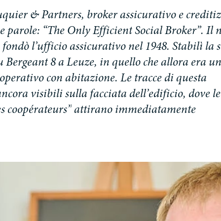
u
q
u
i
e
r
&
P
a
r
t
n
e
r
s
,
b
r
o
k
e
r
a
s
s
i
c
u
r
a
t
i
v
o
e
c
r
e
d
i
t
i
z
e
p
a
r
o
l
e
:
“
T
h
e
O
n
l
y
E
f
f
i
c
i
e
n
t
S
o
c
i
a
l
B
r
o
k
e
r
”
.
I
l
f
o
n
d
ò
l
’
u
f
f
i
c
i
o
a
s
s
i
c
u
r
a
t
i
v
o
n
e
l
1
9
4
8
.
S
t
a
b
i
l
ì
l
a
s
u
B
e
r
g
e
a
n
t
8
a
L
e
u
z
e
,
i
n
q
u
e
l
l
o
c
h
e
a
l
l
o
r
a
e
r
a
u
o
p
e
r
a
t
i
v
o
c
o
n
a
b
i
t
a
z
i
o
n
e
.
L
e
t
r
a
c
c
e
d
i
q
u
e
s
t
a
a
n
c
o
r
a
v
i
s
i
b
i
l
i
s
u
l
l
a
f
a
c
c
i
a
t
a
d
e
l
l
’
e
d
i
f
i
c
i
o
,
d
o
v
e
l
e
e
s
c
o
o
p
é
r
a
t
e
u
r
s
”
a
t
t
i
r
a
n
o
i
m
m
e
d
i
a
t
a
m
e
n
t
e