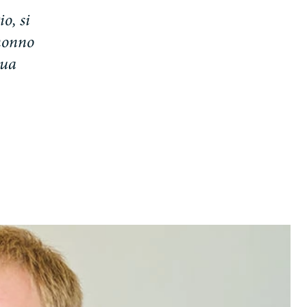
i
o
,
s
i
n
o
n
n
o
u
a
n