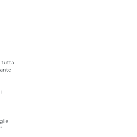
 tutta
uanto
 i
glie
”