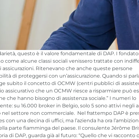
arietà, questo è il valore fondamentale di DAP. I fondato
o come alcune classi sociali venissero trattate con indif
di assicurazioni. Ritenevano che anche queste persone
bilità di proteggersi con un’assicurazione. Quando si parl
ge subito il concetto di OCMW (centri pubblici di assist
mio assicurativo che un OCMW riesce a risparmiare può e
ne che hanno bisogno di assistenza sociale.” I numeri lo
te: su 16.000 broker in Belgio, solo 5 sono attivi negli a
o nel settore non commerciale. Nel frattempo DAP è pr
es con una decina di uffici, ma l’azienda ha ora l’ambizion
lla parte fiamminga del paese. Il consulente Jérôme Br
oria di DAP, guarda già al futuro: “Quello che vi racconto 