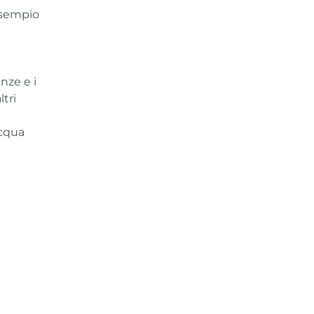
esempio
nze e i
ltri
acqua