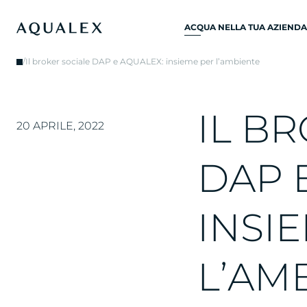
ACQUA NELLA TUA AZIENDA
RUBINETTO PER
/
Il broker sociale DAP e AQUALEX: insieme per l’ambiente
ACQUA
RUBINETTI D'ACQUA
FILTRATA
I
L
B
R
20 APRILE, 2022
RUBINETTI DA CUCINA
REFRIGERATORI
D
A
P
D’ACQUA
EROGATORE ACQUA
I
N
S
I
E
FONTANELLA D'ACQUA
DEPURATORE ACQUA
L
’
A
M