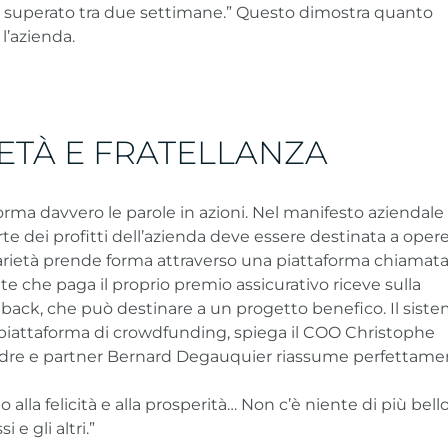
 superato tra due settimane.” Questo dimostra quanto
l’azienda.
ETÀ E FRATELLANZA
rma davvero le parole in azioni. Nel manifesto aziendale
rte dei profitti dell’azienda deve essere destinata a oper
idarietà prende forma attraverso una piattaforma chiamat
nte che paga il proprio premio assicurativo riceve sulla
back, che può destinare a un progetto benefico. Il siste
piattaforma di crowdfunding, spiega il COO Christophe
dre e partner Bernard Degauquier riassume perfettamen
o alla felicità e alla prosperità… Non c’è niente di più bell
i e gli altri.”