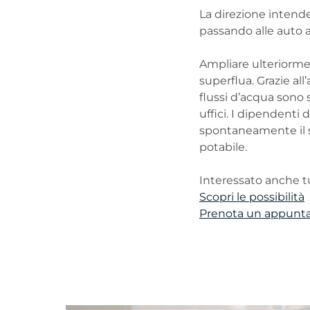
La direzione intend
passando alle auto a
Ampliare ulteriorm
superflua. Grazie al
flussi d’acqua sono st
uffici. I dipendenti 
spontaneamente il s
potabile.
Interessato anche tu
Scopri le possibilità
Prenota un appun