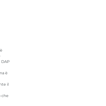
 è
e
a DAP
ma è
te il
o che