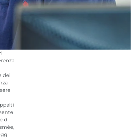
ri
ferenza
a dei
enza
ssere
ppalti
esente
e di
ismée,
oggi