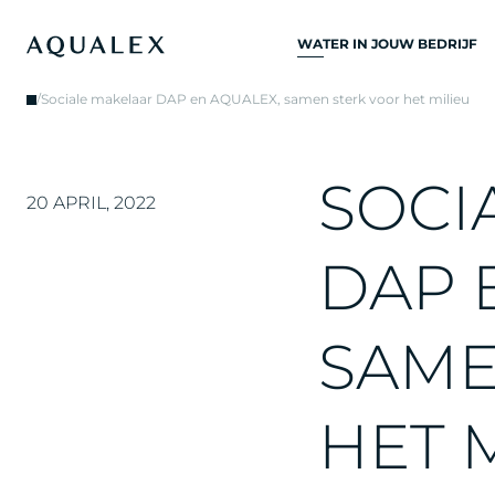
WATER IN JOUW BEDRIJF
ALLE
/
Sociale makelaar DAP en AQUALEX, samen sterk voor het milieu
DRINKWATERSYSTEME
DRINKWATERKRANEN
S
O
C
I
KEUKENKRANEN
20 APRIL, 2022
WATERKOELERS
D
A
P
WATERDISPENSERS
DRINKWATERFONTEIN
S
A
M
WATERFILTER
H
E
T