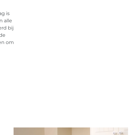
g is
 alle
rd bij
 de
gen om