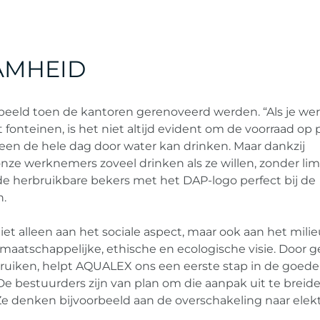
AMHEID
eld toen de kantoren gerenoveerd werden. “Als je we
 fonteinen, is het niet altijd evident om de voorraad op p
en de hele dag door water kan drinken. Maar dankzij
 werknemers zoveel drinken als ze willen, zonder limi
e herbruikbare bekers met het DAP-logo perfect bij de
n.
et alleen aan het sociale aspect, maar ook aan het milie
maatschappelijke, ethische en ecologische visie. Door 
bruiken, helpt AQUALEX ons een eerste stap in de goede
 De bestuurders zijn van plan om die aanpak uit te breid
e denken bijvoorbeeld aan de overschakeling naar elek