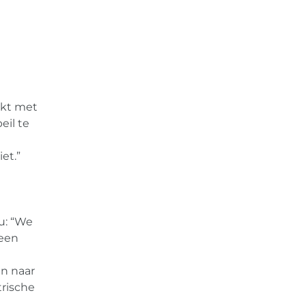
rkt met
eil te
et.”
u: “We
geen
en naar
trische