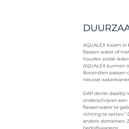
DUURZA
AQUALEX kwam in be
flessen water of met
houden zodat iedere
AQUALEX kunnen onze
Bovendien passen d
nieuwe waterkrane
DAP denkt daarbij ni
onderschrijven een 
flessenwater te ge
richting te zetten.”
andere domeinen. Z
bedrijfswagens.