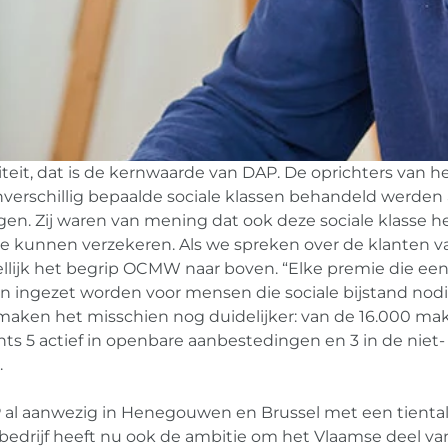
iteit, dat is de kernwaarde van DAP. De oprichters van h
nverschillig bepaalde sociale klassen behandeld werden 
en. Zij waren van mening dat ook deze sociale klasse h
e kunnen verzekeren. Als we spreken over de klanten v
lijk het begrip OCMW naar boven. “Elke premie die ee
n ingezet worden voor mensen die sociale bijstand nod
 maken het misschien nog duidelijker: van de 16.000 mak
echts 5 actief in openbare aanbestedingen en 3 in de niet-
.
 al aanwezig in Henegouwen en Brussel met een tienta
bedrijf heeft nu ook de ambitie om het Vlaamse deel va