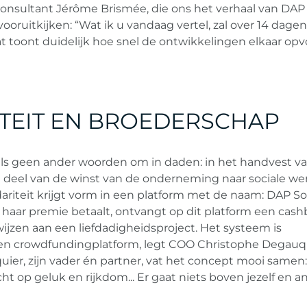
Consultant Jérôme Brismée, die ons het verhaal van DAP
r vooruitkijken: “Wat ik u vandaag vertel, zal over 14 dagen
at toont duidelijk hoe snel de ontwikkelingen elkaar opv
ITEIT EN BROEDERSCHAP
als geen ander woorden om in daden: in het handvest v
en deel van de winst van de onderneming naar sociale w
ariteit krijgt vorm in een platform met de naam: DAP Sol
of haar premie betaalt, ontvangt op dit platform een cas
oewijzen aan een liefdadigheidsproject. Het systeem is
een crowdfundingplatform, legt COO Christophe Degauq
uier, zijn vader én partner, vat het concept mooi samen
ht op geluk en rijkdom... Er gaat niets boven jezelf en 