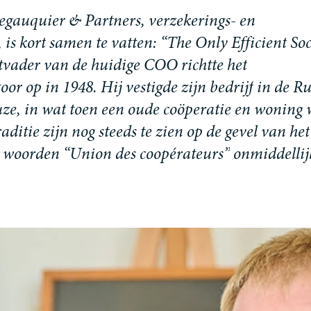
e
g
a
u
q
u
i
e
r
&
P
a
r
t
n
e
r
s
,
v
e
r
z
e
k
e
r
i
n
g
s
-
e
n
,
i
s
k
o
r
t
s
a
m
e
n
t
e
v
a
t
t
e
n
:
“
T
h
e
O
n
l
y
E
f
f
i
c
i
e
n
t
S
o
t
v
a
d
e
r
v
a
n
d
e
h
u
i
d
i
g
e
C
O
O
r
i
c
h
t
t
e
h
e
t
t
o
o
r
o
p
i
n
1
9
4
8
.
H
i
j
v
e
s
t
i
g
d
e
z
i
j
n
b
e
d
r
i
j
f
i
n
d
e
R
u
z
e
,
i
n
w
a
t
t
o
e
n
e
e
n
o
u
d
e
c
o
ö
p
e
r
a
t
i
e
e
n
w
o
n
i
n
g
r
a
d
i
t
i
e
z
i
j
n
n
o
g
s
t
e
e
d
s
t
e
z
i
e
n
o
p
d
e
g
e
v
e
l
v
a
n
h
e
t
w
o
o
r
d
e
n
“
U
n
i
o
n
d
e
s
c
o
o
p
é
r
a
t
e
u
r
s
”
o
n
m
i
d
d
e
l
l
i
j