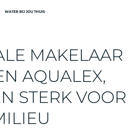
WATER BIJ JOU THUIS
N
A
L
E
M
A
K
E
L
A
A
R
E
N
A
Q
U
A
L
E
X
,
EN
E
N
S
T
E
R
K
V
O
O
R
M
I
L
I
E
U