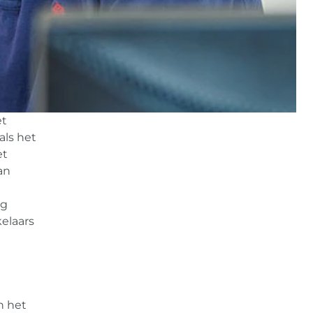
et
als het
et
an
n
ig
elaars
l
n het