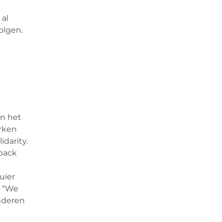
 al
olgen.
an het
erken
idarity.
hback
uier
: “We
anderen