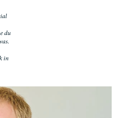
c
i
a
l
u
e
d
u
w
a
s
.
k
i
n