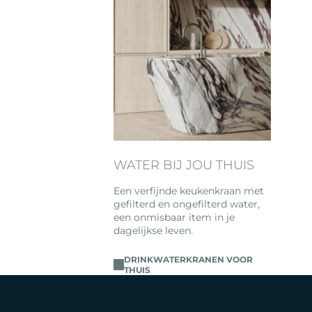
WATER BIJ JOU THUIS
Een verfijnde keukenkraan met
gefilterd en ongefilterd water,
een onmisbaar item in je
dagelijkse leven.
DRINKWATERKRANEN VOOR
THUIS