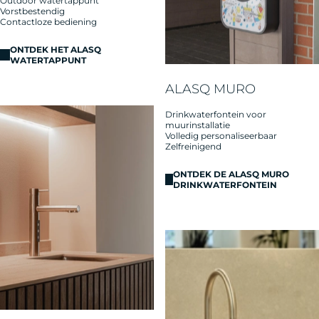
Outdoor watertappunt
Vorstbestendig
Contactloze bediening
ONTDEK HET ALASQ
WATERTAPPUNT
ALASQ MURO
Drinkwaterfontein voor
muurinstallatie
Volledig personaliseerbaar
Zelfreinigend
ONTDEK DE ALASQ MURO
DRINKWATERFONTEIN