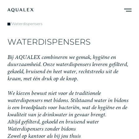
/
Waterdispensers
W
A
T
E
R
D
I
S
P
E
N
S
E
R
S
B
i
j
A
Q
U
A
L
E
X
c
o
m
b
i
n
e
r
e
n
w
e
g
e
m
a
k
,
h
y
g
i
ë
n
e
e
n
d
u
u
r
z
a
a
m
h
e
i
d
.
O
n
z
e
w
a
t
e
r
d
i
s
p
e
n
s
e
r
s
l
e
v
e
r
e
n
g
e
f
i
l
t
e
r
d
,
g
e
k
o
e
l
d
,
b
r
u
i
s
e
n
d
é
n
h
e
e
t
w
a
t
e
r
,
r
e
c
h
t
s
t
r
e
e
k
s
u
i
t
d
e
k
r
a
a
n
,
m
e
t
é
é
n
d
r
u
k
o
p
d
e
k
n
o
p
.
W
e
k
i
e
z
e
n
b
e
w
u
s
t
n
i
e
t
v
o
o
r
d
e
t
r
a
d
i
t
i
o
n
e
l
e
w
a
t
e
r
d
i
s
p
e
n
s
e
r
s
m
e
t
b
i
d
o
n
s
.
S
t
i
l
s
t
a
a
n
d
w
a
t
e
r
i
n
b
i
d
o
n
s
i
s
e
e
n
b
r
o
e
d
p
l
a
a
t
s
v
o
o
r
b
a
c
t
e
r
i
ë
n
,
w
a
t
d
e
h
y
g
i
ë
n
e
e
n
d
e
k
w
a
l
i
t
e
i
t
v
a
n
j
e
d
r
i
n
k
w
a
t
e
r
i
n
g
e
v
a
a
r
b
r
e
n
g
t
.
Altijd gefilterd, gekoeld en bruisend water
Waterdispensers zonder bidons
Zowel op kantoor als bij jou thuis