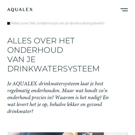
/
Alles over het onderhoud van je drinkwatersysteem
A
L
L
E
S
O
V
E
R
H
E
T
O
N
D
E
R
H
O
U
D
V
A
N
J
E
D
R
I
N
K
W
A
T
E
R
S
Y
S
T
E
E
M
J
e
A
Q
U
A
L
E
X
-
d
r
i
n
k
w
a
t
e
r
s
y
s
t
e
e
m
l
a
a
t
j
e
b
e
s
t
r
e
g
e
l
m
a
t
i
g
o
n
d
e
r
h
o
u
d
e
n
.
M
a
a
r
w
a
t
h
o
u
d
t
z
o
’
n
o
n
d
e
r
h
o
u
d
p
r
e
c
i
e
s
i
n
?
W
a
a
r
o
m
i
s
h
e
t
n
o
d
i
g
?
E
n
w
a
t
l
e
v
e
r
t
h
e
t
j
e
o
p
,
b
e
h
a
l
v
e
l
e
k
k
e
r
e
n
g
e
z
o
n
d
d
r
i
n
k
w
a
t
e
r
?