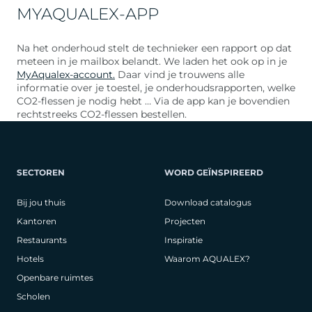
MYAQUALEX-APP
Na het onderhoud stelt de technieker een rapport op dat
meteen in je mailbox belandt. We laden het ook op in je
MyAqualex-account.
Daar vind je trouwens alle
informatie over je toestel, je onderhoudsrapporten, welke
CO2-flessen je nodig hebt … Via de app kan je bovendien
rechtstreeks CO2-flessen bestellen.
SECTOREN
WORD GEÏNSPIREERD
Bij jou thuis
Download catalogus
Kantoren
Projecten
Restaurants
Inspiratie
Hotels
Waarom AQUALEX?
Openbare ruimtes
Scholen