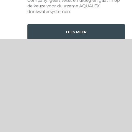
Company, geeft tekst en uitleg en gaat in op
de keuze voor duurzame AQUALEX
drinkwatersystemen.
LEES MEER
ALLE BLOGBERICHTEN