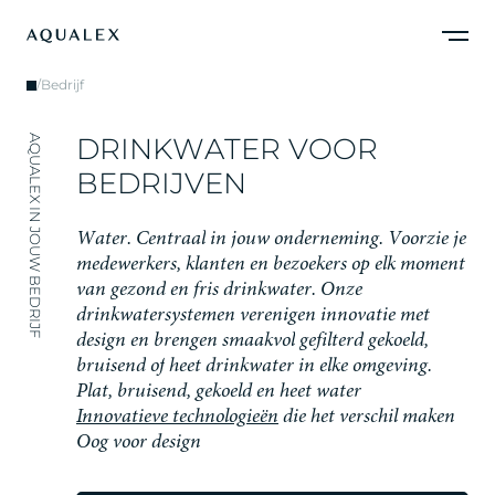
/
Bedrijf
D
R
I
N
K
W
A
T
E
R
V
O
O
R
AQUALEX IN JOUW BEDRIJF
B
E
D
R
I
J
V
E
N
W
a
t
e
r
.
C
e
n
t
r
a
a
l
i
n
j
o
u
w
o
n
d
e
r
n
e
m
i
n
g
.
V
o
o
r
z
i
e
j
e
m
e
d
e
w
e
r
k
e
r
s
,
k
l
a
n
t
e
n
e
n
b
e
z
o
e
k
e
r
s
o
p
e
l
k
m
o
m
e
n
t
v
a
n
g
e
z
o
n
d
e
n
f
r
i
s
d
r
i
n
k
w
a
t
e
r
.
O
n
z
e
d
r
i
n
k
w
a
t
e
r
s
y
s
t
e
m
e
n
v
e
r
e
n
i
g
e
n
i
n
n
o
v
a
t
i
e
m
e
t
d
e
s
i
g
n
e
n
b
r
e
n
g
e
n
s
m
a
a
k
v
o
l
g
e
f
i
l
t
e
r
d
g
e
k
o
e
l
d
,
b
r
u
i
s
e
n
d
o
f
h
e
e
t
d
r
i
n
k
w
a
t
e
r
i
n
e
l
k
e
o
m
g
e
v
i
n
g
.
Plat, bruisend, gekoeld en heet water
Innovatieve technologieën
die het verschil maken
Oog voor design