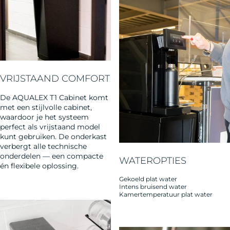
MODEL
Tap voortaan heerlijk plat, gekoeld of bruisend water met de
VRIJSTAAND COMFORT
AQUALEX T1 Cabinet, een elegant energiezuinig vrijstaand
model. Perfect voor kantoren of productieruimtes.
De AQUALEX T1 Cabinet komt
met een stijlvolle cabinet,
waardoor je het systeem
perfect als vrijstaand model
kunt gebruiken. De onderkast
verbergt alle technische
onderdelen — een compacte
WATEROPTIES
én flexibele oplossing.
Gekoeld plat water
Intens bruisend water
Kamertemperatuur plat water