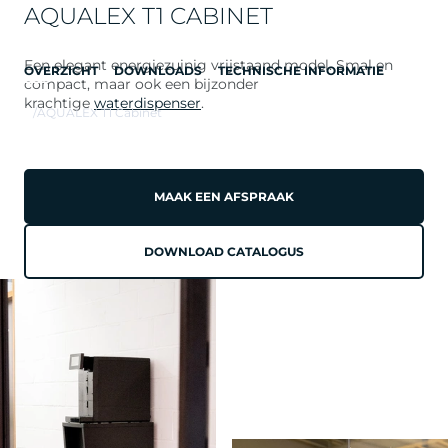
AQUALEX T1 CABINET
Een elegant energiezuinig vrijstaand model. Smal en
OVERZICHT
DOWNLOADS
TECHNISCHE INFORMATIE
compact, maar ook een bijzonder
krachtige
waterdispenser
.
/
AQUALEX T1 Cabinet
MAAK EEN AFSPRAAK
DOWNLOAD CATALOGUS
AQUALEX T1 CABINET
ENERGIEZUINIG
VRIJSTAAND