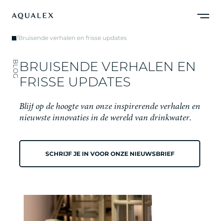
/
Bruisende verhalen en frisse updates
B
R
U
I
S
E
N
D
E
V
E
R
H
A
L
E
N
E
N
BLOG
F
R
I
S
S
E
U
P
D
A
T
E
S
B
l
i
j
f
o
p
d
e
h
o
o
g
t
e
v
a
n
o
n
z
e
i
n
s
p
i
r
e
r
e
n
d
e
v
e
r
h
a
l
e
n
e
n
n
i
e
u
w
s
t
e
i
n
n
o
v
a
t
i
e
s
i
n
d
e
w
e
r
e
l
d
v
a
n
d
r
i
n
k
w
a
t
e
r
.
SCHRIJF JE IN VOOR ONZE NIEUWSBRIEF