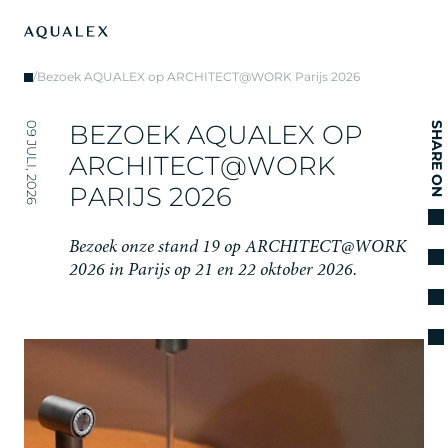
/
Bezoek AQUALEX op ARCHITECT@WORK Parijs 2026
B
E
Z
O
E
K
A
Q
U
A
L
E
X
O
P
09 JULI, 2026
SHARE ON
A
R
C
H
I
T
E
C
T
@
W
O
R
K
P
A
R
I
J
S
2
0
2
6
B
e
z
o
e
k
o
n
z
e
s
t
a
n
d
1
9
o
p
A
R
C
H
I
T
E
C
T
@
W
O
R
K
2
0
2
6
i
n
P
a
r
i
j
s
o
p
2
1
e
n
2
2
o
k
t
o
b
e
r
2
0
2
6
.