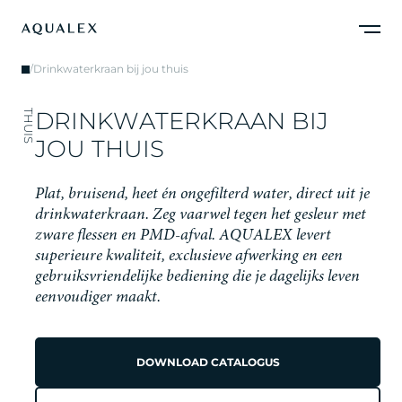
/
Drinkwaterkraan bij jou thuis
D
R
I
N
K
W
A
T
E
R
K
R
A
A
N
B
I
J
THUIS
J
O
U
T
H
U
I
S
P
l
a
t
,
b
r
u
i
s
e
n
d
,
h
e
e
t
é
n
o
n
g
e
f
i
l
t
e
r
d
w
a
t
e
r
,
d
i
r
e
c
t
u
i
t
j
e
d
r
i
n
k
w
a
t
e
r
k
r
a
a
n
.
Z
e
g
v
a
a
r
w
e
l
t
e
g
e
n
h
e
t
g
e
s
l
e
u
r
m
e
t
z
w
a
r
e
f
l
e
s
s
e
n
e
n
P
M
D
-
a
f
v
a
l
.
A
Q
U
A
L
E
X
l
e
v
e
r
t
s
u
p
e
r
i
e
u
r
e
k
w
a
l
i
t
e
i
t
,
e
x
c
l
u
s
i
e
v
e
a
f
w
e
r
k
i
n
g
e
n
e
e
n
g
e
b
r
u
i
k
s
v
r
i
e
n
d
e
l
i
j
k
e
b
e
d
i
e
n
i
n
g
d
i
e
j
e
d
a
g
e
l
i
j
k
s
l
e
v
e
n
e
e
n
v
o
u
d
i
g
e
r
m
a
a
k
t
.
DOWNLOAD CATALOGUS