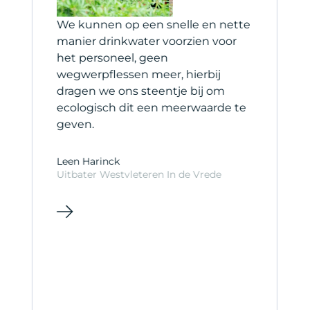
et
We kunnen op een snelle en nette
H
manier drinkwater voorzien voor
s
het personeel, geen
b
wegwerpflessen meer, hierbij
s
dragen we ons steentje bij om
ecologisch dit een meerwaarde te
C
geven.
C
Leen Harinck
Uitbater Westvleteren In de Vrede