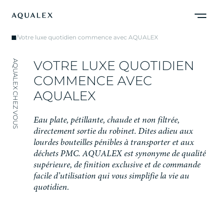
/
Votre luxe quotidien commence avec AQUALEX
V
O
T
R
E
L
U
X
E
Q
U
O
T
I
D
I
E
N
AQUALEX CHEZ VOUS
C
O
M
M
E
N
C
E
A
V
E
C
A
Q
U
A
L
E
X
E
a
u
p
l
a
t
e
,
p
é
t
i
l
l
a
n
t
e
,
c
h
a
u
d
e
e
t
n
o
n
f
i
l
t
r
é
e
,
d
i
r
e
c
t
e
m
e
n
t
s
o
r
t
i
e
d
u
r
o
b
i
n
e
t
.
D
i
t
e
s
a
d
i
e
u
a
u
x
l
o
u
r
d
e
s
b
o
u
t
e
i
l
l
e
s
p
é
n
i
b
l
e
s
à
t
r
a
n
s
p
o
r
t
e
r
e
t
a
u
x
d
é
c
h
e
t
s
P
M
C
.
A
Q
U
A
L
E
X
e
s
t
s
y
n
o
n
y
m
e
d
e
q
u
a
l
i
t
é
s
u
p
é
r
i
e
u
r
e
,
d
e
f
i
n
i
t
i
o
n
e
x
c
l
u
s
i
v
e
e
t
d
e
c
o
m
m
a
n
d
e
f
a
c
i
l
e
d
’
u
t
i
l
i
s
a
t
i
o
n
q
u
i
v
o
u
s
s
i
m
p
l
i
f
i
e
l
a
v
i
e
a
u
q
u
o
t
i
d
i
e
n
.