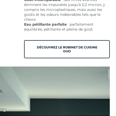
éliminent les impuretés jusqu’à 0,2 micron, y
compris les microplastiques, mais aussi les
goûts et les odeurs indésirables tels que le
chlore.
Eau pétillante parfaite
: parfaitement
équilibrée, pétillante et pleine de goût.
DÉCOUVREZ LE ROBINET DE CUISINE
DUO