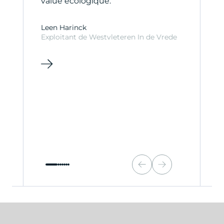
value écologique.
C
C
Leen Harinck
Exploitant de Westvleteren In de Vrede