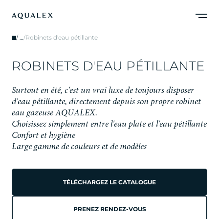
/
…
/
Robinets d'eau pétillante
R
O
B
I
N
E
T
S
D
'
E
A
U
P
É
T
I
L
L
A
N
T
E
S
u
r
t
o
u
t
e
n
é
t
é
,
c
'
e
s
t
u
n
v
r
a
i
l
u
x
e
d
e
t
o
u
j
o
u
r
s
d
i
s
p
o
s
e
r
d
'
e
a
u
p
é
t
i
l
l
a
n
t
e
,
d
i
r
e
c
t
e
m
e
n
t
d
e
p
u
i
s
s
o
n
p
r
o
p
r
e
r
o
b
i
n
e
t
e
a
u
g
a
z
e
u
s
e
A
Q
U
A
L
E
X
.
Choisissez simplement entre l'eau plate et l'eau pétillante
Confort et hygiène
Large gamme de couleurs et de modèles
TÉLÉCHARGEZ LE CATALOGUE
PRENEZ RENDEZ-VOUS