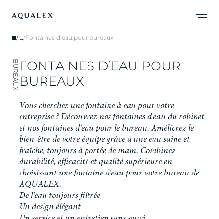
/
…
/
Fontaines d’eau pour bureaux
F
O
N
T
A
I
N
E
S
D
’
E
A
U
P
O
U
R
BUREAUX
B
U
R
E
A
U
X
V
o
u
s
c
h
e
r
c
h
e
z
u
n
e
f
o
n
t
a
i
n
e
à
e
a
u
p
o
u
r
v
o
t
r
e
e
n
t
r
e
p
r
i
s
e
?
D
é
c
o
u
v
r
e
z
n
o
s
f
o
n
t
a
i
n
e
s
d
'
e
a
u
d
u
r
o
b
i
n
e
t
e
t
n
o
s
f
o
n
t
a
i
n
e
s
d
'
e
a
u
p
o
u
r
l
e
b
u
r
e
a
u
.
A
m
é
l
i
o
r
e
z
l
e
b
i
e
n
-
ê
t
r
e
d
e
v
o
t
r
e
é
q
u
i
p
e
g
r
â
c
e
à
u
n
e
e
a
u
s
a
i
n
e
e
t
f
r
a
î
c
h
e
,
t
o
u
j
o
u
r
s
à
p
o
r
t
é
e
d
e
m
a
i
n
.
C
o
m
b
i
n
e
z
d
u
r
a
b
i
l
i
t
é
,
e
f
f
i
c
a
c
i
t
é
e
t
q
u
a
l
i
t
é
s
u
p
é
r
i
e
u
r
e
e
n
c
h
o
i
s
i
s
s
a
n
t
u
n
e
f
o
n
t
a
i
n
e
d
'
e
a
u
p
o
u
r
v
o
t
r
e
b
u
r
e
a
u
d
e
A
Q
U
A
L
E
X
.
De l'eau toujours filtrée
Un design élégant
Un service et un entretien sans souci