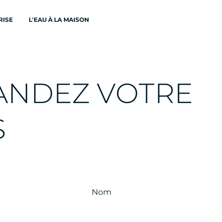
RISE
L'EAU À LA MAISON
A
N
D
E
Z
V
O
T
R
E
S
Nom