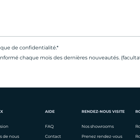
tique de confidentialité
.*
 informé chaque mois des dernières nouveautés. (facultat
EX
AIDE
RENDEZ-NOUS VISITE
R
ision
FAQ
Nos showrooms
Ro
s de nous
Contact
Prenez rendez-vous
Ro