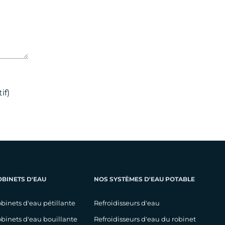
if)
OBINETS D'EAU
NOS SYSTÈMES D'EAU POTABLE
binets d'eau pétillante
Refroidisseurs d'eau
binets d'eau bouillante
Refroidisseurs d'eau du robinet