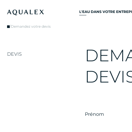
L'EAU DANS VOTRE ENTREP
TOUS SYSTÈMES D’EAU
/
Demandez votre devis
POTABLE
ROBINETS D’EAU
D
E
M
ROBINETS DE CUISINE
DEVIS
REFROIDISSEURS D'EAU
D
E
V
I
DISTRIBUTEURS D’EAU
FONTAINES À EAU
FILTRE À EAU
Prénom