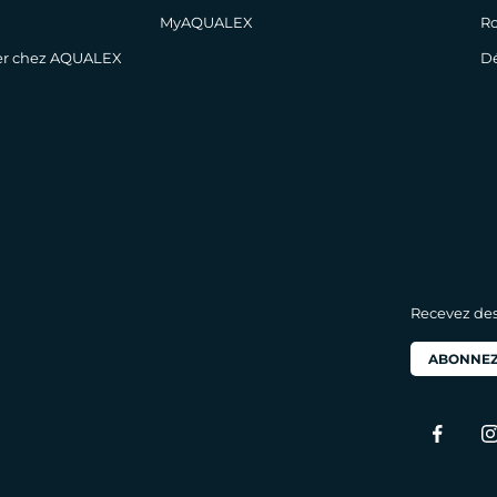
MyAQUALEX
Ro
ler chez AQUALEX
Dé
Recevez des 
ABONNEZ