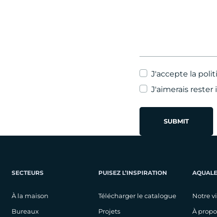
J'accepte
la poli
J'aimerais rester
SECTEURS
PUISEZ L’INSPIRATION
AQUAL
À la maison
Télécharger le catalogue
Notre v
Bureaux
Projets
À propo