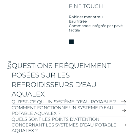
FINE TOUCH
Robinet monotrou
Eau filtrée
Commande intégrée par pavé
tactile
FAQ
QUESTIONS FRÉQUEMMENT
POSÉES SUR LES
REFROIDISSEURS D'EAU
AQUALEX
QU’EST-CE QU’UN SYSTÈME D’EAU POTABLE ?
COMMENT FONCTIONNE UN SYSTÈME D’EAU
POTABLE AQUALEX ?
Un système d’eau potable est une installation qui
QUELS SONT LES POINTS D’ATTENTION
élimine les impuretés de l’eau du robinet tout en
CONCERNANT LES SYSTÈMES D’EAU POTABLE
fournissant de l’eau refroidie ou chauffée. Vous pouvez
Un système d’eau potable AQUALEX est raccordé au
AQUALEX ?