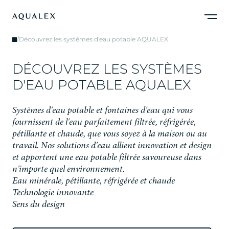
/
Découvrez les systèmes d'eau potable AQUALEX
D
É
C
O
U
V
R
E
Z
L
E
S
S
Y
S
T
È
M
E
S
D
'
E
A
U
P
O
T
A
B
L
E
A
Q
U
A
L
E
X
S
y
s
t
è
m
e
s
d
'
e
a
u
p
o
t
a
b
l
e
e
t
f
o
n
t
a
i
n
e
s
d
'
e
a
u
q
u
i
v
o
u
s
f
o
u
r
n
i
s
s
e
n
t
d
e
l
'
e
a
u
p
a
r
f
a
i
t
e
m
e
n
t
f
i
l
t
r
é
e
,
r
é
f
r
i
g
é
r
é
e
,
p
é
t
i
l
l
a
n
t
e
e
t
c
h
a
u
d
e
,
q
u
e
v
o
u
s
s
o
y
e
z
à
l
a
m
a
i
s
o
n
o
u
a
u
t
r
a
v
a
i
l
.
N
o
s
s
o
l
u
t
i
o
n
s
d
'
e
a
u
a
l
l
i
e
n
t
i
n
n
o
v
a
t
i
o
n
e
t
d
e
s
i
g
n
e
t
a
p
p
o
r
t
e
n
t
u
n
e
e
a
u
p
o
t
a
b
l
e
f
i
l
t
r
é
e
s
a
v
o
u
r
e
u
s
e
d
a
n
s
n
'
i
m
p
o
r
t
e
q
u
e
l
e
n
v
i
r
o
n
n
e
m
e
n
t
.
Eau minérale, pétillante, réfrigérée et chaude
Technologie innovante
Sens du design