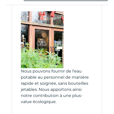
Nous pouvons fournir de l’eau
C
potable au personnel de manière
c
rapide et soignée, sans bouteilles
A
.
jetables. Nous apportons ainsi
g
notre contribution à une plus-
value écologique.
C
C