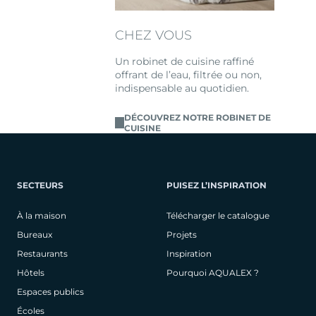
CHEZ VOUS
Un robinet de cuisine raffiné
offrant de l’eau, filtrée ou non,
indispensable au quotidien.
DÉCOUVREZ NOTRE ROBINET DE
CUISINE
SECTEURS
PUISEZ L’INSPIRATION
À la maison
Télécharger le catalogue
Bureaux
Projets
Restaurants
Inspiration
Hôtels
Pourquoi AQUALEX ?
Espaces publics
Écoles