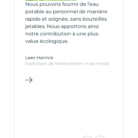
Nous pouvons fournir de l’eau
C
potable au personnel de manière
c
rapide et soignée, sans bouteilles
A
.
jetables. Nous apportons ainsi
g
notre contribution à une plus-
value écologique.
C
C
Leen Harinck
Exploitant de Westvleteren In de Vrede