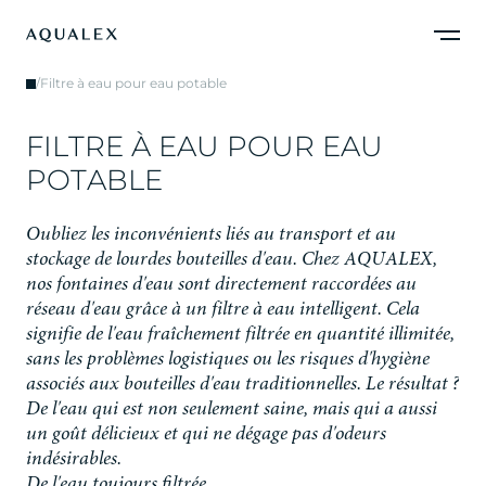
/
Filtre à eau pour eau potable
F
I
L
T
R
E
À
E
A
U
P
O
U
R
E
A
U
P
O
T
A
B
L
E
O
u
b
l
i
e
z
l
e
s
i
n
c
o
n
v
é
n
i
e
n
t
s
l
i
é
s
a
u
t
r
a
n
s
p
o
r
t
e
t
a
u
s
t
o
c
k
a
g
e
d
e
l
o
u
r
d
e
s
b
o
u
t
e
i
l
l
e
s
d
'
e
a
u
.
C
h
e
z
A
Q
U
A
L
E
X
,
n
o
s
f
o
n
t
a
i
n
e
s
d
'
e
a
u
s
o
n
t
d
i
r
e
c
t
e
m
e
n
t
r
a
c
c
o
r
d
é
e
s
a
u
r
é
s
e
a
u
d
'
e
a
u
g
r
â
c
e
à
u
n
f
i
l
t
r
e
à
e
a
u
i
n
t
e
l
l
i
g
e
n
t
.
C
e
l
a
s
i
g
n
i
f
i
e
d
e
l
'
e
a
u
f
r
a
î
c
h
e
m
e
n
t
f
i
l
t
r
é
e
e
n
q
u
a
n
t
i
t
é
i
l
l
i
m
i
t
é
e
,
s
a
n
s
l
e
s
p
r
o
b
l
è
m
e
s
l
o
g
i
s
t
i
q
u
e
s
o
u
l
e
s
r
i
s
q
u
e
s
d
'
h
y
g
i
è
n
e
a
s
s
o
c
i
é
s
a
u
x
b
o
u
t
e
i
l
l
e
s
d
'
e
a
u
t
r
a
d
i
t
i
o
n
n
e
l
l
e
s
.
L
e
r
é
s
u
l
t
a
t
?
D
e
l
'
e
a
u
q
u
i
e
s
t
n
o
n
s
e
u
l
e
m
e
n
t
s
a
i
n
e
,
m
a
i
s
q
u
i
a
a
u
s
s
i
u
n
g
o
û
t
d
é
l
i
c
i
e
u
x
e
t
q
u
i
n
e
d
é
g
a
g
e
p
a
s
d
'
o
d
e
u
r
s
i
n
d
é
s
i
r
a
b
l
e
s
.
De l'eau toujours filtrée