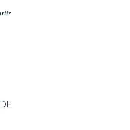
a
r
t
i
r
 DE