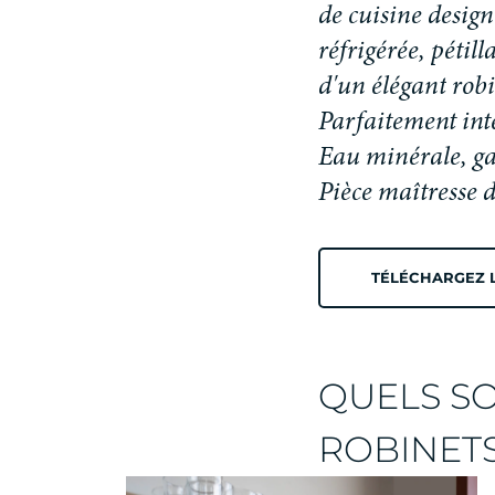
d
e
c
u
i
s
i
n
e
d
e
s
i
g
n
r
é
f
r
i
g
é
r
é
e
,
p
é
t
i
l
l
d
'
u
n
é
l
é
g
a
n
t
r
o
b
i
Parfaitement inté
Eau minérale, ga
Pièce maîtresse d
TÉLÉCHARGEZ 
QUELS SO
ROBINETS