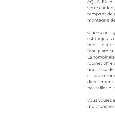
AQUALEX est 
votre confort
temps et de p
montagne de d
Grâce à nos s
est toujours 
bref : Un rob
l’eau plate et
La combinaiso
robinet offre 
une tasse de
chaque momen
directement d
bouteilles ni 
Vous voulez e
multifonction