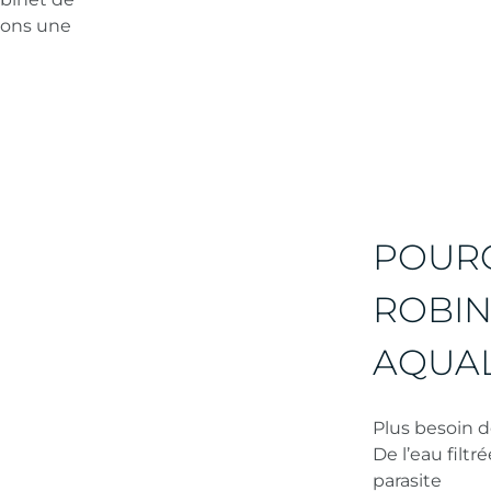
osons une
POURQ
ROBIN
AQUAL
Plus besoin d
De l’eau filt
parasite