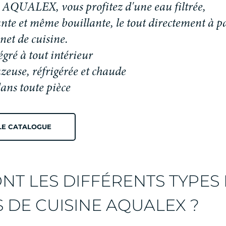
A
Q
U
A
L
E
X
,
v
o
u
s
p
r
o
f
i
t
e
z
d
'
u
n
e
e
a
u
f
i
l
t
r
é
e
,
a
n
t
e
e
t
m
ê
m
e
b
o
u
i
l
l
a
n
t
e
,
l
e
t
o
u
t
d
i
r
e
c
t
e
m
e
n
t
à
p
n
e
t
d
e
c
u
i
s
i
n
e
.
gré à tout intérieur
zeuse, réfrigérée et chaude
ans toute pièce
LE CATALOGUE
NT LES DIFFÉRENTS TYPES
 DE CUISINE AQUALEX ?