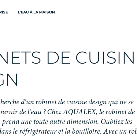
RISE
L'EAU À LA MAISON
N
E
T
S
D
E
C
U
I
S
I
N
G
N
c
h
e
r
c
h
e
d
'
u
n
r
o
b
i
n
e
t
d
e
c
u
i
s
i
n
e
d
e
s
i
g
n
q
u
i
n
e
s
e
o
u
r
n
i
r
d
e
l
'
e
a
u
?
C
h
e
z
A
Q
U
A
L
E
X
,
l
e
r
o
b
i
n
e
t
d
e
e
p
r
e
n
d
u
n
e
t
o
u
t
e
a
u
t
r
e
d
i
m
e
n
s
i
o
n
.
O
u
b
l
i
e
z
l
e
s
d
a
n
s
l
e
r
é
f
r
i
g
é
r
a
t
e
u
r
e
t
l
a
b
o
u
i
l
l
o
i
r
e
.
A
v
e
c
u
n
r
o