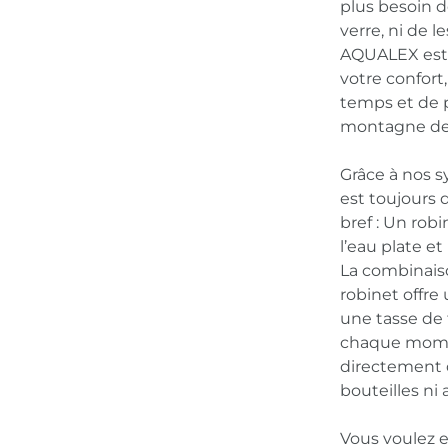
plus besoin d
verre, ni de 
AQUALEX est 
votre confort
temps et de p
montagne de d
Grâce à nos s
est toujours 
bref : Un rob
l’eau plate et
La combinaiso
robinet offre 
une tasse de
chaque momen
directement d
bouteilles ni 
Vous voulez e