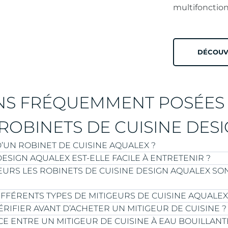
multifonction
DÉCOUV
NS FRÉQUEMMENT POSÉES
ROBINETS DE CUISINE DES
D’UN ROBINET DE CUISINE AQUALEX ?
ESIGN AQUALEX EST-ELLE FACILE À ENTRETENIR ?
URS LES ROBINETS DE CUISINE DESIGN AQUALEX SON
disseur d’eau sur réseau ou d’un mitigeur de cuisine AQ
 plusieurs facteurs :
’eau potable AQUALEX équipés d’un mitigeur de cuisine
IFFÉRENTS TYPES DE MITIGEURS DE CUISINE AQUALEX
u de robinet
. Les clients peuvent utiliser notre propre produit d’entre
ÉRIFIER AVANT D’ACHETER UN MITIGEUR DE CUISINE ?
toyage régulier. De plus, un technicien AQUALEX effect
large choix de couleurs et de finitions afin que votre
E ENTRE UN MITIGEUR DE CUISINE À EAU BOUILLANT
isponibles
uelle afin de contrôler et d’entretenir le système en
s’intègre parfaitement à tous les intérieurs, du plus mo
férents types de mitigeurs de cuisine, adaptés à chaq