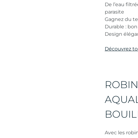
De l’eau filt
parasite
Gagnez du te
Durable : bo
Design élégan
Découvrez to
ROBIN
AQUAL
BOUIL
Avec les robi