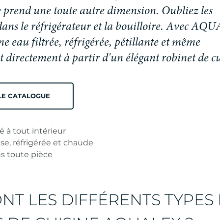
e
p
r
e
n
d
u
n
e
t
o
u
t
e
a
u
t
r
e
d
i
m
e
n
s
i
o
n
.
O
u
b
l
i
e
z
l
e
s
d
a
n
s
l
e
r
é
f
r
i
g
é
r
a
t
e
u
r
e
t
l
a
b
o
u
i
l
l
o
i
r
e
.
A
v
e
c
A
Q
U
n
e
e
a
u
f
i
l
t
r
é
e
,
r
é
f
r
i
g
é
r
é
e
,
p
é
t
i
l
l
a
n
t
e
e
t
m
ê
m
e
t
d
i
r
e
c
t
e
m
e
n
t
à
p
a
r
t
i
r
d
'
u
n
é
l
é
g
a
n
t
r
o
b
i
n
e
t
d
e
c
LE CATALOGUE
 à tout intérieur
se, réfrigérée et chaude
s toute pièce
NT LES DIFFÉRENTS TYPES