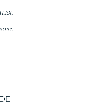
A
L
E
X
,
u
i
s
i
n
e
.
 DE