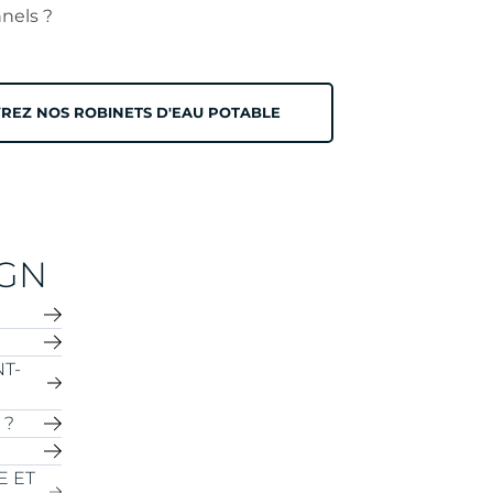
nels ?
REZ NOS ROBINETS D'EAU POTABLE
IGN
T-
UALEX
 sont
 ?
tien
ue au
E ET
derne
ue