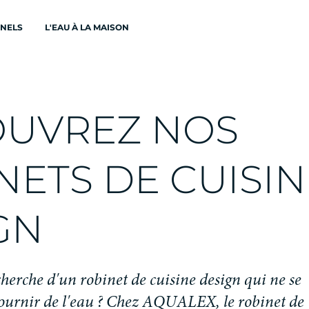
ONELS
L'EAU À LA MAISON
O
U
V
R
E
Z
N
O
S
N
E
T
S
D
E
C
U
I
S
I
N
G
N
c
h
e
r
c
h
e
d
'
u
n
r
o
b
i
n
e
t
d
e
c
u
i
s
i
n
e
d
e
s
i
g
n
q
u
i
n
e
s
e
o
u
r
n
i
r
d
e
l
'
e
a
u
?
C
h
e
z
A
Q
U
A
L
E
X
,
l
e
r
o
b
i
n
e
t
d
e