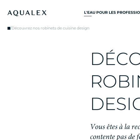
L'EAU POUR LES PROFESSI
TOUS SYSTÈMES D’EAU
/
Découvrez nos robinets de cuisine design
POTABLE
ROBINETS D’EAU
D
É
C
ROBINETS DE CUISINE
REFROIDISSEURS D'EAU
R
O
B
I
DISTRIBUTEURS D’EAU
FONTAINES À EAU
D
E
S
I
FILTRE À EAU
V
o
u
s
ê
t
e
s
à
l
a
r
e
c
o
n
t
e
n
t
e
p
a
s
d
e
f