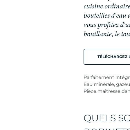
c
u
i
s
i
n
e
o
r
d
i
n
a
i
r
b
o
u
t
e
i
l
l
e
s
d
'
e
a
u
v
o
u
s
p
r
o
f
i
t
e
z
d
'
u
b
o
u
i
l
l
a
n
t
e
,
l
e
t
o
u
TÉLÉCHARGEZ 
Parfaitement intégré
Eau minérale, gazeu
Pièce maîtresse dan
QUELS SO