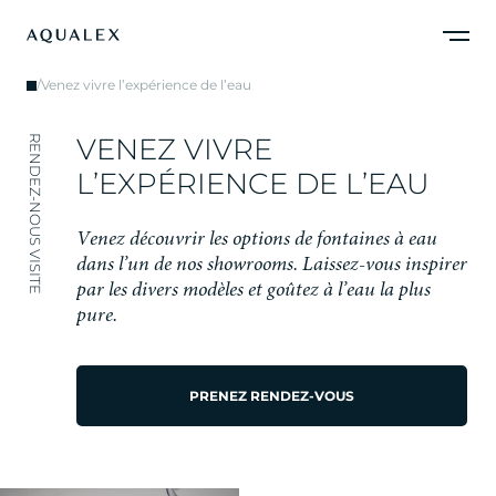
/
Venez vivre l’expérience de l’eau
V
E
N
E
Z
V
I
V
R
E
RENDEZ-NOUS VISITE
L
’
E
X
P
É
R
I
E
N
C
E
D
E
L
’
E
A
U
V
e
n
e
z
d
é
c
o
u
v
r
i
r
l
e
s
o
p
t
i
o
n
s
d
e
f
o
n
t
a
i
n
e
s
à
e
a
u
d
a
n
s
l
’
u
n
d
e
n
o
s
s
h
o
w
r
o
o
m
s
.
L
a
i
s
s
e
z
-
v
o
u
s
i
n
s
p
i
r
e
r
p
a
r
l
e
s
d
i
v
e
r
s
m
o
d
è
l
e
s
e
t
g
o
û
t
e
z
à
l
’
e
a
u
l
a
p
l
u
s
p
u
r
e
.
PRENEZ RENDEZ-VOUS