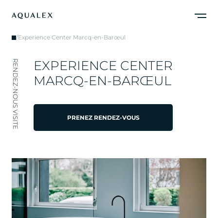
/
Experience Center Marcq-en-Barœul
E
X
P
E
R
I
E
N
C
E
C
E
N
T
E
R
RENDEZ-NOUS VISITE
M
A
R
C
Q
-
E
N
-
B
A
R
Œ
U
L
PRENEZ RENDEZ-VOUS