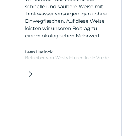
zu wählen, die zu Ihrer Küche und Ihren
n.
schnelle und saubere Weise mit
u
Nutzungsanforderungen passt.
Trinkwasser versorgen, ganz ohne
K
Einwegflaschen. Auf diese Weise
G
leisten wir unseren Beitrag zu
einem ökologischen Mehrwert.
C
C
Leen Harinck
Betreiber von Westvleteren In de Vrede