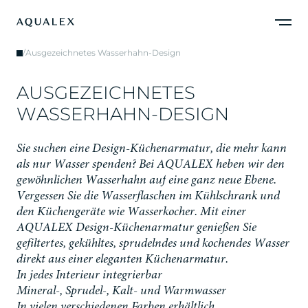
/
Ausgezeichnetes Wasserhahn-Design
A
U
S
G
E
Z
E
I
C
H
N
E
T
E
S
W
A
S
S
E
R
H
A
H
N
-
D
E
S
I
G
N
S
i
e
s
u
c
h
e
n
e
i
n
e
D
e
s
i
g
n
-
K
ü
c
h
e
n
a
r
m
a
t
u
r
,
d
i
e
m
e
h
r
k
a
n
n
a
l
s
n
u
r
W
a
s
s
e
r
s
p
e
n
d
e
n
?
B
e
i
A
Q
U
A
L
E
X
h
e
b
e
n
w
i
r
d
e
n
g
e
w
ö
h
n
l
i
c
h
e
n
W
a
s
s
e
r
h
a
h
n
a
u
f
e
i
n
e
g
a
n
z
n
e
u
e
E
b
e
n
e
.
V
e
r
g
e
s
s
e
n
S
i
e
d
i
e
W
a
s
s
e
r
f
l
a
s
c
h
e
n
i
m
K
ü
h
l
s
c
h
r
a
n
k
u
n
d
d
e
n
K
ü
c
h
e
n
g
e
r
ä
t
e
w
i
e
W
a
s
s
e
r
k
o
c
h
e
r
.
M
i
t
e
i
n
e
r
A
Q
U
A
L
E
X
D
e
s
i
g
n
-
K
ü
c
h
e
n
a
r
m
a
t
u
r
g
e
n
i
e
ß
e
n
S
i
e
g
e
f
i
l
t
e
r
t
e
s
,
g
e
k
ü
h
l
t
e
s
,
s
p
r
u
d
e
l
n
d
e
s
u
n
d
k
o
c
h
e
n
d
e
s
W
a
s
s
e
r
d
i
r
e
k
t
a
u
s
e
i
n
e
r
e
l
e
g
a
n
t
e
n
K
ü
c
h
e
n
a
r
m
a
t
u
r
.
In jedes Interieur integrierbar
Mineral-, Sprudel-, Kalt- und Warmwasser
In vielen verschiedenen Farben erhältlich