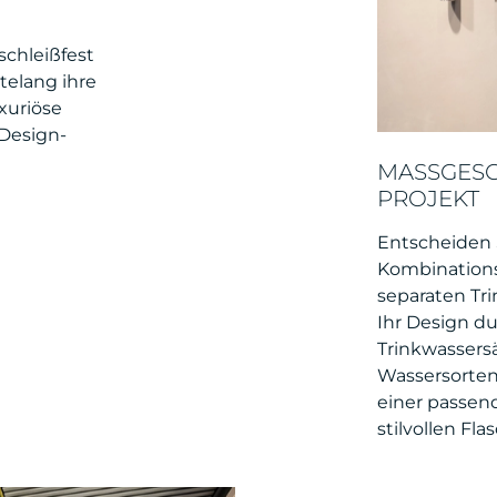
schleißfest
telang ihre
xuriöse
 Design-
MASSGESCH
ROJEKT
Entscheiden S
Kombinations
separaten Tr
Ihr Design du
Trinkwassers
Wassersorten
einer passen
stilvollen Fla