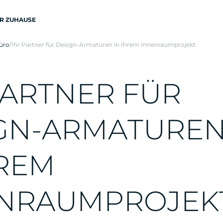
R ZUHAUSE
üro
/
Ihr Partner für Design-Armaturen in Ihrem Innenraumprojekt
A
R
T
N
E
R
F
Ü
R
G
N
-
A
R
M
A
T
U
R
E
R
E
M
N
R
A
U
M
P
R
O
J
E
K