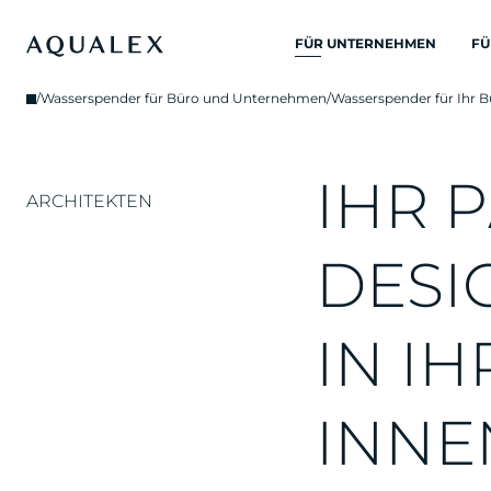
FÜR UNTERNEHMEN
FÜ
ALLE
/
Wasserspender für Büro und Unternehmen
/
Wasserspender für Ihr B
TRINKWASSERSYSTEME
TRINKWASSERHÄHNE
I
H
R
P
KÜCHENARMATUREN
ARCHITEKTEN
WASSERKUEHLER
D
E
S
I
WASSERSPENDER
TRINKBRUNNEN
I
N
I
H
WASSERFILTER
I
N
N
E