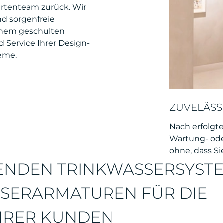
ertenteam zurück. Wir
nd sorgenfreie
einem geschulten
d Service Ihrer Design-
eme.
ZUVELÄSS
Nach erfolgt
Wartung- od
ohne, dass S
SENDEN TRINKWASSERSYST
SERARMATUREN FÜR DIE
HRER KUNDEN