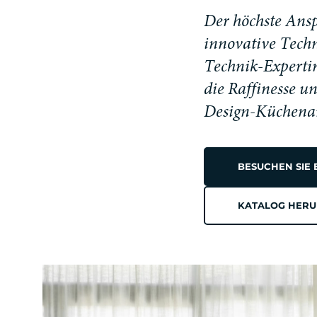
D
e
r
h
ö
c
h
s
t
e
A
n
s
i
n
n
o
v
a
t
i
v
e
T
e
c
h
T
e
c
h
n
i
k
-
E
x
p
e
r
t
i
d
i
e
R
a
f
f
i
n
e
s
s
e
u
D
e
s
i
g
n
-
K
ü
c
h
e
n
a
BESUCHEN SIE
KATALOG HER