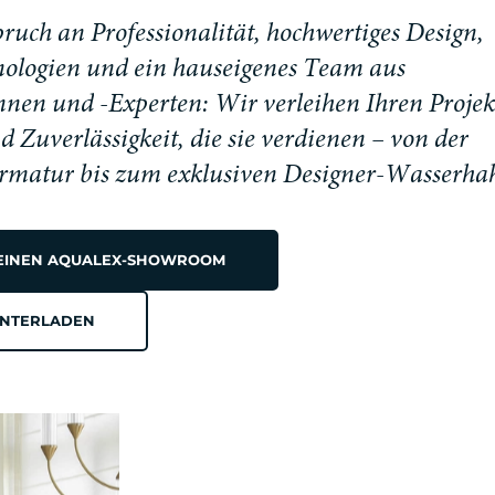
p
r
u
c
h
a
n
P
r
o
f
e
s
s
i
o
n
a
l
i
t
ä
t
,
h
o
c
h
w
e
r
t
i
g
e
s
D
e
s
i
g
n
,
n
o
l
o
g
i
e
n
u
n
d
e
i
n
h
a
u
s
e
i
g
e
n
e
s
T
e
a
m
a
u
s
n
n
e
n
u
n
d
-
E
x
p
e
r
t
e
n
:
W
i
r
v
e
r
l
e
i
h
e
n
I
h
r
e
n
P
r
o
j
e
k
n
d
Z
u
v
e
r
l
ä
s
s
i
g
k
e
i
t
,
d
i
e
s
i
e
v
e
r
d
i
e
n
e
n
–
v
o
n
d
e
r
r
m
a
t
u
r
b
i
s
z
u
m
e
x
k
l
u
s
i
v
e
n
D
e
s
i
g
n
e
r
-
W
a
s
s
e
r
h
a
 EINEN AQUALEX-SHOWROOM
UNTERLADEN