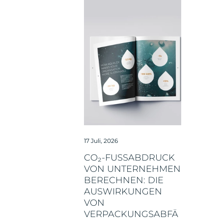
17 Juli, 2026
CO₂-FUSSABDRUCK V
ON UNTERNEHMEN B
ERECHNEN: DIE A
USWIRKUNGEN V
ON V
ERPACKUNGSABFÄL