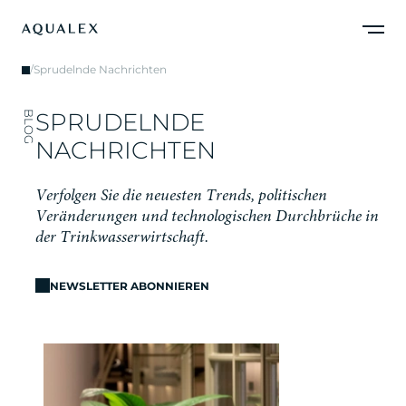
/
Sprudelnde Nachrichten
S
P
R
U
D
E
L
N
D
E
BLOG
N
A
C
H
R
I
C
H
T
E
N
V
e
r
f
o
l
g
e
n
S
i
e
d
i
e
n
e
u
e
s
t
e
n
T
r
e
n
d
s
,
p
o
l
i
t
i
s
c
h
e
n
V
e
r
ä
n
d
e
r
u
n
g
e
n
u
n
d
t
e
c
h
n
o
l
o
g
i
s
c
h
e
n
D
u
r
c
h
b
r
ü
c
h
e
i
n
d
e
r
T
r
i
n
k
w
a
s
s
e
r
w
i
r
t
s
c
h
a
f
t
.
NEWSLETTER ABONNIEREN