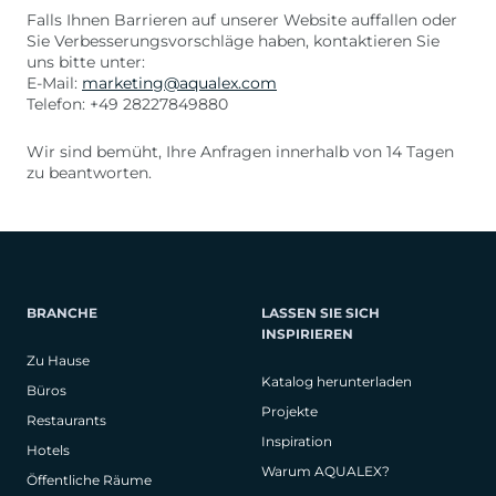
Falls Ihnen Barrieren auf unserer Website auffallen oder
Sie Verbesserungsvorschläge haben, kontaktieren Sie
uns bitte unter:
E-Mail:
marketing@aqualex.com
Telefon: +49 28227849880
Wir sind bemüht, Ihre Anfragen innerhalb von 14 Tagen
zu beantworten.
BRANCHE
LASSEN SIE SICH
INSPIRIEREN
Zu Hause
Katalog herunterladen
Büros
Projekte
Restaurants
Inspiration
Hotels
Warum AQUALEX?
Öffentliche Räume