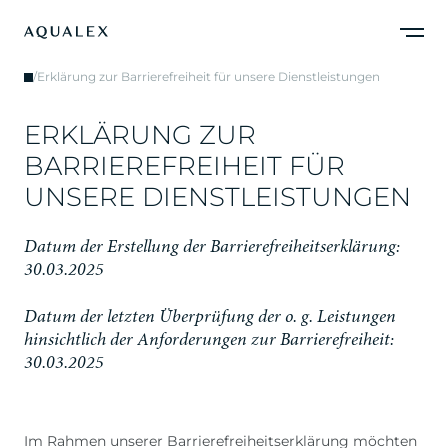
/
Erklärung zur Barrierefreiheit für unsere Dienstleistungen
E
R
K
L
Ä
R
U
N
G
Z
U
R
B
A
R
R
I
E
R
E
F
R
E
I
H
E
I
T
F
Ü
R
U
N
S
E
R
E
D
I
E
N
S
T
L
E
I
S
T
U
N
G
E
N
D
a
t
u
m
d
e
r
E
r
s
t
e
l
l
u
n
g
d
e
r
B
a
r
r
i
e
r
e
f
r
e
i
h
e
i
t
s
e
r
k
l
ä
r
u
n
g
:
3
0
.
0
3
.
2
0
2
5
D
a
t
u
m
d
e
r
l
e
t
z
t
e
n
Ü
b
e
r
p
r
ü
f
u
n
g
d
e
r
o
.
g
.
L
e
i
s
t
u
n
g
e
n
h
i
n
s
i
c
h
t
l
i
c
h
d
e
r
A
n
f
o
r
d
e
r
u
n
g
e
n
z
u
r
B
a
r
r
i
e
r
e
f
r
e
i
h
e
i
t
:
3
0
.
0
3
.
2
0
2
5
Im Rahmen unserer Barrierefreiheitserklärung möchten