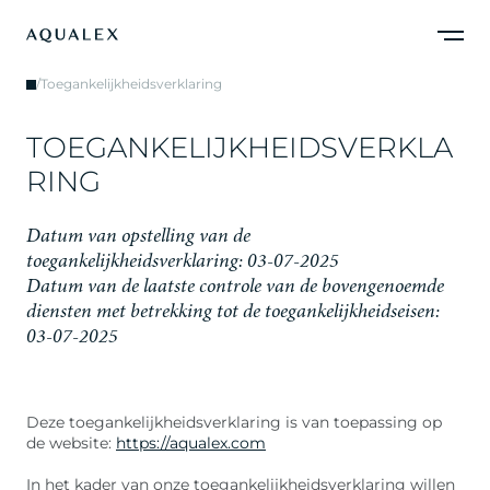
/
Toegankelijkheidsverklaring
T
O
E
G
A
N
K
E
L
I
J
K
H
E
I
D
S
V
E
R
K
L
A
R
I
N
G
D
a
t
u
m
v
a
n
o
p
s
t
e
l
l
i
n
g
v
a
n
d
e
t
o
e
g
a
n
k
e
l
i
j
k
h
e
i
d
s
v
e
r
k
l
a
r
i
n
g
:
0
3
-
0
7
-
2
0
2
5
D
a
t
u
m
v
a
n
d
e
l
a
a
t
s
t
e
c
o
n
t
r
o
l
e
v
a
n
d
e
b
o
v
e
n
g
e
n
o
e
m
d
e
d
i
e
n
s
t
e
n
m
e
t
b
e
t
r
e
k
k
i
n
g
t
o
t
d
e
t
o
e
g
a
n
k
e
l
i
j
k
h
e
i
d
s
e
i
s
e
n
:
0
3
-
0
7
-
2
0
2
5
Deze toegankelijkheidsverklaring is van toepassing op
de website:
https://aqualex.com
In het kader van onze toegankelijkheidsverklaring willen