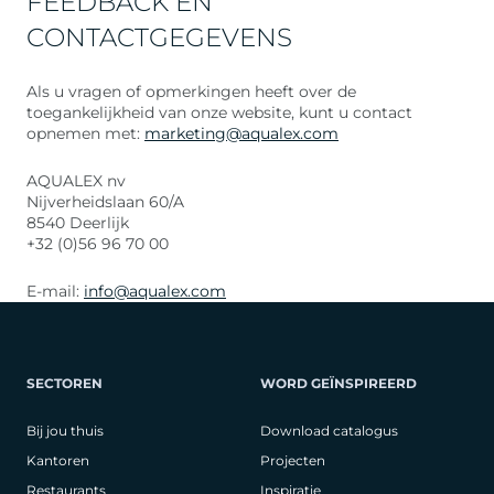
FEEDBACK EN
CONTACTGEGEVENS
Als u vragen of opmerkingen heeft over de
toegankelijkheid van onze website, kunt u contact
opnemen met:
marketing@aqualex.com
AQUALEX nv
Nijverheidslaan 60/A
8540 Deerlijk
+32 (0)56 96 70 00
E-mail:
info@aqualex.com
SECTOREN
WORD GEÏNSPIREERD
Bij jou thuis
Download catalogus
Kantoren
Projecten
Restaurants
Inspiratie