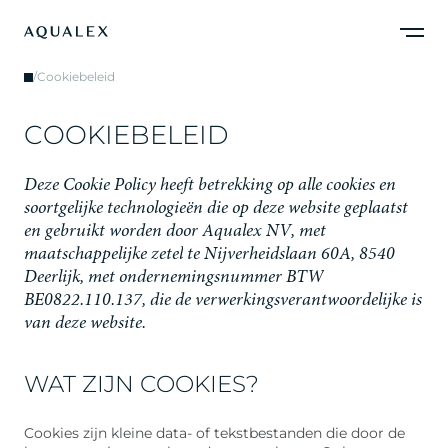
/
Cookiebeleid
C
O
O
K
I
E
B
E
L
E
I
D
D
e
z
e
C
o
o
k
i
e
P
o
l
i
c
y
h
e
e
f
t
b
e
t
r
e
k
k
i
n
g
o
p
a
l
l
e
c
o
o
k
i
e
s
e
n
s
o
o
r
t
g
e
l
i
j
k
e
t
e
c
h
n
o
l
o
g
i
e
ë
n
d
i
e
o
p
d
e
z
e
w
e
b
s
i
t
e
g
e
p
l
a
a
t
s
t
e
n
g
e
b
r
u
i
k
t
w
o
r
d
e
n
d
o
o
r
A
q
u
a
l
e
x
N
V
,
m
e
t
m
a
a
t
s
c
h
a
p
p
e
l
i
j
k
e
z
e
t
e
l
t
e
N
i
j
v
e
r
h
e
i
d
s
l
a
a
n
6
0
A
,
8
5
4
0
D
e
e
r
l
i
j
k
,
m
e
t
o
n
d
e
r
n
e
m
i
n
g
s
n
u
m
m
e
r
B
T
W
B
E
0
8
2
2
.
1
1
0
.
1
3
7
,
d
i
e
d
e
v
e
r
w
e
r
k
i
n
g
s
v
e
r
a
n
t
w
o
o
r
d
e
l
i
j
k
e
i
s
v
a
n
d
e
z
e
w
e
b
s
i
t
e
.
WAT ZIJN COOKIES?
Cookies zijn kleine data- of tekstbestanden die door de