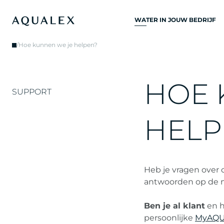
WATER IN JOUW BEDRIJF
ALLE
/
Hoe kunnen we je helpen?
DRINKWATERSYSTEME
DRINKWATERKRANEN
H
O
E
KEUKENKRANEN
SUPPORT
WATERKOELERS
H
E
L
P
WATERDISPENSERS
DRINKWATERFONTEIN
WATERFILTER
Heb je vragen over
antwoorden op de m
Ben je al klant
en h
persoonlijke
MyAQU