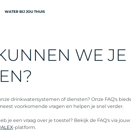
WATER BIJ JOU THUIS
N
K
U
N
N
E
N
W
E
J
E
E
N
?
EN
 onze drinkwatersystemen of diensten? Onze FAQ's bied
eest voorkomende vragen en helpen je snel verder.
eb je een vraag over je toestel? Bekijk de FAQ's via jouw
ALEX
-platform.