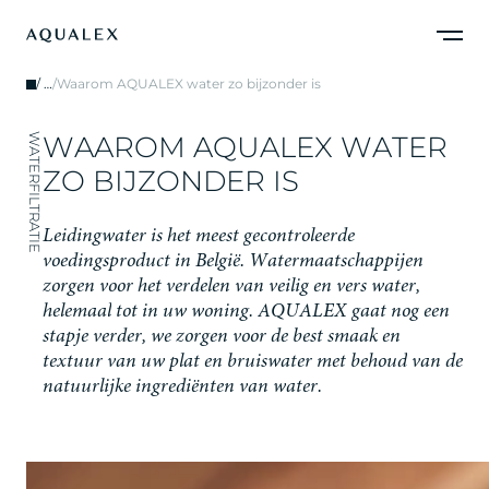
/
…
/
Waarom AQUALEX water zo bijzonder is
W
A
A
R
O
M
A
Q
U
A
L
E
X
W
A
T
E
R
WATERFILTRATIE
Z
O
B
I
J
Z
O
N
D
E
R
I
S
L
e
i
d
i
n
g
w
a
t
e
r
i
s
h
e
t
m
e
e
s
t
g
e
c
o
n
t
r
o
l
e
e
r
d
e
v
o
e
d
i
n
g
s
p
r
o
d
u
c
t
i
n
B
e
l
g
i
ë
.
W
a
t
e
r
m
a
a
t
s
c
h
a
p
p
i
j
e
n
z
o
r
g
e
n
v
o
o
r
h
e
t
v
e
r
d
e
l
e
n
v
a
n
v
e
i
l
i
g
e
n
v
e
r
s
w
a
t
e
r
,
h
e
l
e
m
a
a
l
t
o
t
i
n
u
w
w
o
n
i
n
g
.
A
Q
U
A
L
E
X
g
a
a
t
n
o
g
e
e
n
s
t
a
p
j
e
v
e
r
d
e
r
,
w
e
z
o
r
g
e
n
v
o
o
r
d
e
b
e
s
t
s
m
a
a
k
e
n
t
e
x
t
u
u
r
v
a
n
u
w
p
l
a
t
e
n
b
r
u
i
s
w
a
t
e
r
m
e
t
b
e
h
o
u
d
v
a
n
d
e
n
a
t
u
u
r
l
i
j
k
e
i
n
g
r
e
d
i
ë
n
t
e
n
v
a
n
w
a
t
e
r
.