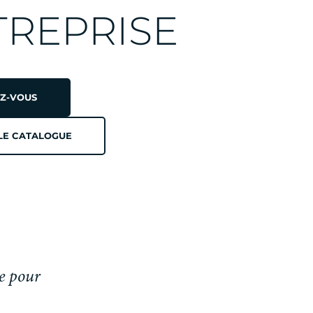
TREPRISE
NT
Z-VOUS
LE CATALOGUE
DE
E
e pour