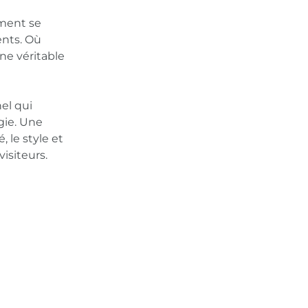
iment se
ents. Où
ne véritable
PRISE
el qui
ie. Une
, le style et
visiteurs.
lles
s