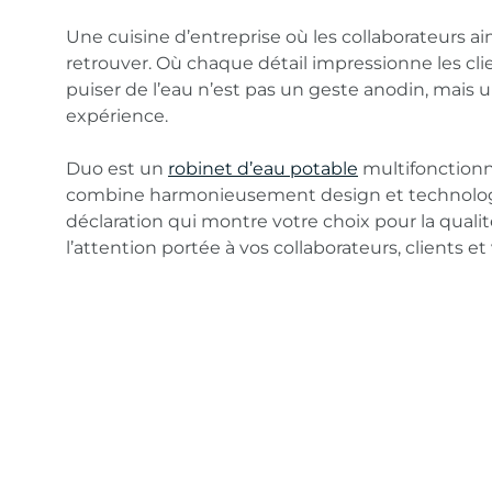
CUISINE
Une cuisine d’entreprise où les collaborateurs a
retrouver. Où chaque détail impressionne les cli
puiser de l’eau n’est pas un geste anodin, mais u
D’ENTRE
expérience.
Duo est un
robinet d’eau potable
multifonctionn
combine harmonieusement design et technolog
déclaration qui montre votre choix pour la qualité
l’attention portée à vos collaborateurs, clients et 
Duo est une icône dans les cuisines professionne
et kitchenettes. Un véritable atout esthétique en
acier inoxydable exclusif 316L, avec des finition