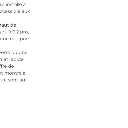
e installé à
accessible aux
 haut de
squ’à 0,2 μm,
d’une eau pure
verre ou une
 et rapide.
fre de
 et montre à
être sont au