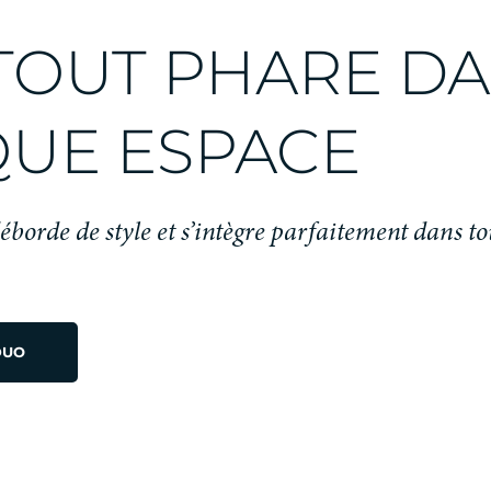
lles
TOUT PHARE D
n
UE ESPACE
e
borde de style et s’intègre parfaitement dans to
DUO