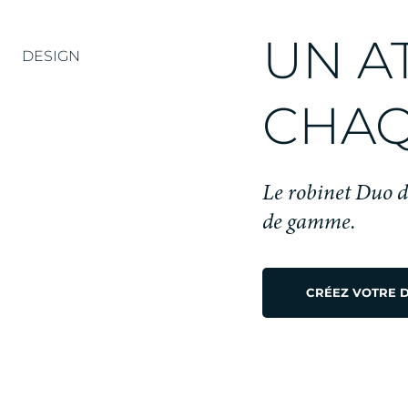
uniques. Idéal pour les intérieurs d’entreprise, sa
de réunion ou espaces d’hospitalité.
UN A
DESIGN
Grâce à ses matériaux faciles d’entretien et à so
CHAQ
utilisation intelligente, Duo est la solution idéal
pour les entreprises qui privilégient la qualité,
l’efficacité et le confort.
Le robinet Duo dé
de gamme.
CRÉEZ VOTRE 