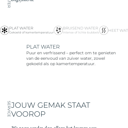
ongefilterd.
PLAT WATER
BRUISEND WATER
HEET WA
Gekoeld of kamertemperatuur
Intense of lichte bubbels
PLAT WATER
Puur en verfrissend – perfect om te genieten
van de eenvoud van zuiver water, zowel
gekoeld als op kamertemperatuur.
JOUW GEMAK STAAT
SERVICE
VOOROP