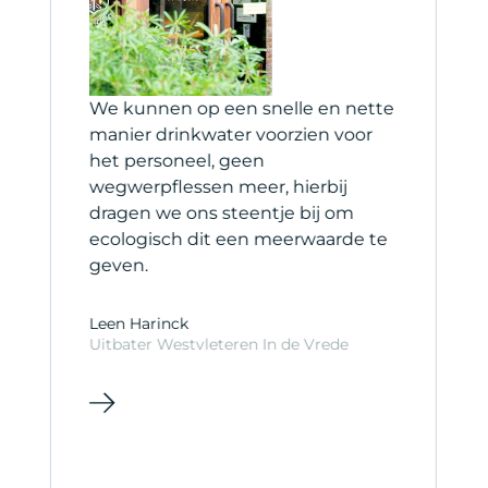
et
We kunnen op een snelle en nette
H
manier drinkwater voorzien voor
s
het personeel, geen
b
wegwerpflessen meer, hierbij
s
dragen we ons steentje bij om
ecologisch dit een meerwaarde te
C
geven.
C
Leen Harinck
Uitbater Westvleteren In de Vrede