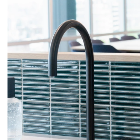
BEDRIJFSKEUKE
Duo is een icoon in bedrijfskeukens en kitchenettes. Een
stijlvolle blikvanger in exclusieve inox 316L roestvrijstaal met
unieke afwerkingen. Ideaal voor bedrijfsinterieurs,
meetingrooms of hospitality-ruimtes.
Met zijn onderhoudsvriendelijke materialen en slimme
bediening is de Duo dé oplossing voor bedrijven die kiezen voor
kwaliteit, efficiëntie en comfort.