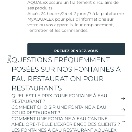
AQUALEX assure un traitement circulaire de
ses produits.
Accès 24 heures/24 et 7 jours/7 à la plateforme
MyAQUALEX pour plus d’informations sur
votre ou vos appareils, leur emplacement,
l’entretien et les commandes.
PRENEZ RENDEZ-VOUS
FAQ
QUESTIONS FRÉQUEMMENT
POSÉES SUR NOS FONTAINES À
EAU RESTAURATION POUR
RESTAURANTS
QUEL EST LE PRIX D’UNE FONTAINE À EAU
RESTAURANT ?
COMMENT CHOISIR UNE FONTAINE A EAU
POUR RESTAURANT ?
Le prix d’un système d’eau potable AQUALEX pour les
COMMENT UNE FONTAINE A EAU CANTINE
restaurants dépend de plusieurs facteurs, notamment :
AMÉLIORE-T-ELLE L’EXPÉRIENCE DES CLIENTS ?
Le type de système
(par exemple eau réfrigérée,
Choisissez un système d’eau potable AQUALEX en
LES FONTAINES À EAU RESTAURANT AQUALEX