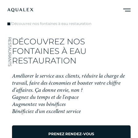
/
Découvrez nos fontaines à eau restauration
D
É
C
O
U
V
R
E
Z
N
O
S
RESTAURANTS
F
O
N
T
A
I
N
E
S
À
E
A
U
R
E
S
T
A
U
R
A
T
I
O
N
A
m
é
l
i
o
r
e
r
l
e
s
e
r
v
i
c
e
a
u
x
c
l
i
e
n
t
s
,
r
é
d
u
i
r
e
l
a
c
h
a
r
g
e
d
e
t
r
a
v
a
i
l
,
f
a
i
r
e
d
e
s
é
c
o
n
o
m
i
e
s
e
t
b
o
o
s
t
e
r
v
o
t
r
e
c
h
i
f
f
r
e
d
’
a
f
f
a
i
r
e
s
.
Ç
a
d
o
n
n
e
e
n
v
i
e
,
n
o
n
?
Gagnez du temps et de l'espace
Augmentez vos bénéfices
Bénéficiez d'un excellent service
PRENEZ RENDEZ-VOUS