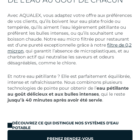
DE L’EAU AU GOÛT DE CHACUN
Avec AQUALEX, vous adaptez votre offre aux préférences
de vos clients, qu’ils boivent leur eau plate froide ou
tempérée, qu’ils aiment l’eau légèrement pétillante ou
préfèrent les bulles intenses, ou qu’ils souhaitent une
boisson chaude. Notre eau micro filtrée pour restaurant
est d’une pureté exceptionnelle grâce à notre
filtre de 0,2
micron
, qui garantit l’absence de microplastiques, et au
charbon actif qui neutralise les saveurs et odeurs
désagréables, comme le chlore.
Et notre eau pétillante ? Elle est parfaitement équilibrée,
intense et rafraîchissante. Nous combinons plusieurs
technologies de pointe pour obtenir de l’
eau pétillante
au goût délicieux et aux bulles intenses
, qui le reste
jusqu’à 40 minutes après avoir été servie
.
DÉCOUVREZ CE QUI DISTINGUE NOS SYSTÈMES D’EAU
POTABLE
PRENEZ RENDEZ-VOUS