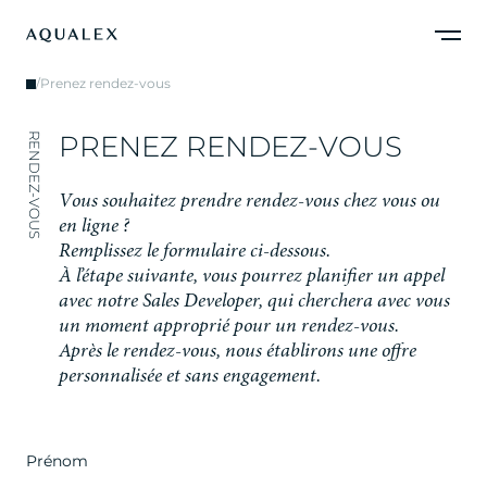
/
Prenez rendez-vous
P
R
E
N
E
Z
R
E
N
D
E
Z
-
V
O
U
S
RENDEZ-VOUS
V
o
u
s
s
o
u
h
a
i
t
e
z
p
r
e
n
d
r
e
r
e
n
d
e
z
-
v
o
u
s
c
h
e
z
v
o
u
s
o
u
e
n
l
i
g
n
e
?
Remplissez le formulaire ci-dessous.
À l’étape suivante, vous pourrez planifier un appel
avec notre Sales Developer, qui cherchera avec vous
un moment approprié pour un rendez-vous.
Après le rendez-vous, nous établirons une offre
personnalisée et sans engagement.
Prénom