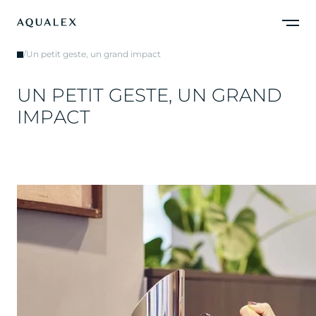
/
Un petit geste, un grand impact
U
N
P
E
T
I
T
G
E
S
T
E
,
U
N
G
R
A
N
D
I
M
P
A
C
T