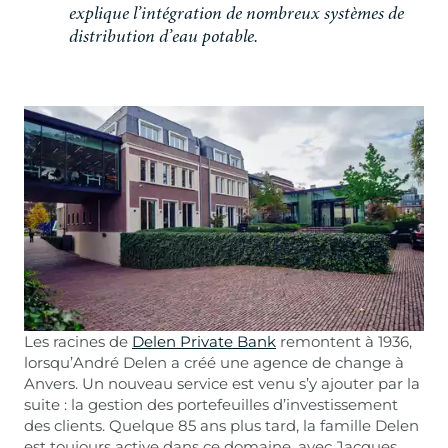
e
x
p
l
i
q
u
e
l
’
i
n
t
é
g
r
a
t
i
o
n
d
e
n
o
m
b
r
e
u
x
s
y
s
t
è
m
e
s
d
e
d
i
s
t
r
i
b
u
t
i
o
n
d
’
e
a
u
p
o
t
a
b
l
e
.
Les racines de
Delen Private Bank
remontent à 1936,
lorsqu’André Delen a créé une agence de change à
Anvers. Un nouveau service est venu s’y ajouter par la
suite : la gestion des portefeuilles d’investissement
des clients. Quelque 85 ans plus tard, la famille Delen
est toujours active dans ce domaine, avec Jacques