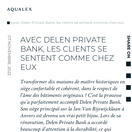
/
Avec Delen Private Bank, les clients se sentent comme chez eux
A
V
E
C
D
E
L
E
N
P
R
I
V
A
T
E
07 NOVEMBRE, 2022
SHARE ON
B
A
N
K
,
L
E
S
C
L
I
E
N
T
S
S
E
S
E
N
T
E
N
T
C
O
M
M
E
C
H
E
Z
E
U
X
T
r
a
n
s
f
o
r
m
e
r
d
i
x
m
a
i
s
o
n
s
d
e
m
a
î
t
r
e
h
i
s
t
o
r
i
q
u
e
s
e
n
s
i
è
g
e
c
o
n
f
o
r
t
a
b
l
e
e
t
c
o
h
é
r
e
n
t
,
d
a
n
s
l
e
r
e
s
p
e
c
t
d
e
l
’
â
m
e
d
e
s
b
â
t
i
m
e
n
t
s
o
r
i
g
i
n
a
u
x
?
C
’
e
s
t
l
a
p
r
o
u
e
s
s
e
q
u
’
a
p
a
r
f
a
i
t
e
m
e
n
t
a
c
c
o
m
p
l
i
D
e
l
e
n
P
r
i
v
a
t
e
B
a
n
k
.
S
o
n
s
i
è
g
e
p
r
i
n
c
i
p
a
l
s
u
r
l
a
J
a
n
V
a
n
R
i
j
s
w
i
j
c
k
l
a
a
n
à
A
n
v
e
r
s
e
s
t
d
e
v
e
n
u
u
n
v
r
a
i
p
e
t
i
t
b
i
j
o
u
.
L
o
r
s
d
e
s
a
r
é
n
o
v
a
t
i
o
n
,
D
e
l
e
n
P
r
i
v
a
t
e
B
a
n
k
a
a
c
c
o
r
d
é
b
e
a
u
c
o
u
p
d
’
a
t
t
e
n
t
i
o
n
à
l
a
d
u
r
a
b
i
l
i
t
é
,
c
e
q
u
i