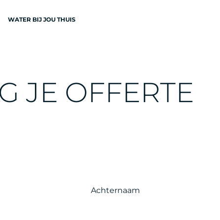
WATER BIJ JOU THUIS
N
G
J
E
O
F
F
E
R
T
E
EN
Achternaam