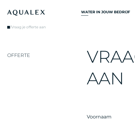
WATER IN JOUW BEDRIJF
ALLE
/
Vraag je offerte aan
DRINKWATERSYSTEME
DRINKWATERKRANEN
V
R
A
A
KEUKENKRANEN
OFFERTE
WATERKOELERS
A
A
N
WATERDISPENSERS
DRINKWATERFONTEIN
WATERFILTER
Voornaam