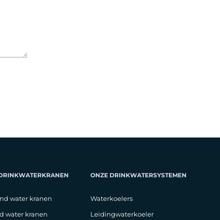
 DRINKWATERKRANEN
ONZE DRINKWATERSYSTEMEN
nd water kranen
Waterkoelers
d water kranen
Leidingwaterkoeler