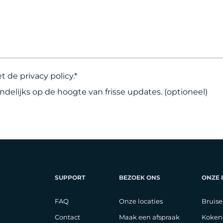
et de
privacy policy
.*
andelijks op de hoogte van frisse updates. (optioneel)
SUPPORT
BEZOEK ONS
ONZE
FAQ
Onze locaties
Bruise
Contact
Maak een afspraak
Koken