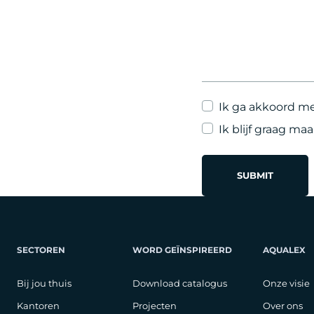
Ik ga akkoord m
Ik blijf graag ma
SECTOREN
WORD GEÏNSPIREERD
AQUALEX
Bij jou thuis
Download catalogus
Onze visie
Kantoren
Projecten
Over ons