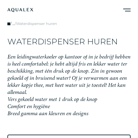
/
…
/
Waterdispenser huren
W
A
T
E
R
D
I
S
P
E
N
S
E
R
H
U
R
E
N
E
e
n
l
e
i
d
i
n
g
w
a
t
e
r
k
o
e
l
e
r
o
p
k
a
n
t
o
o
r
o
f
i
n
j
e
b
e
d
r
i
j
f
h
e
b
b
e
n
i
s
h
e
e
l
c
o
m
f
o
r
t
a
b
e
l
:
j
e
h
e
b
t
a
l
t
i
j
d
f
r
i
s
e
n
l
e
k
k
e
r
w
a
t
e
r
t
e
r
b
e
s
c
h
i
k
k
i
n
g
,
m
e
t
é
é
n
d
r
u
k
o
p
d
e
k
n
o
p
.
Z
i
n
i
n
g
e
w
o
o
n
g
e
k
o
e
l
d
o
f
i
n
b
r
u
i
s
e
n
d
w
a
t
e
r
?
O
f
j
e
v
e
r
w
a
r
m
e
n
a
a
n
e
e
n
l
e
k
k
e
r
k
o
p
j
e
t
h
e
e
,
m
e
t
h
e
e
t
w
a
t
e
r
u
i
t
j
e
t
o
e
s
t
e
l
?
H
e
t
k
a
n
a
l
l
e
m
a
a
l
.
Vers gekoeld water met 1 druk op de knop
Comfort en hygiëne
Breed gamma aan kleuren en designs