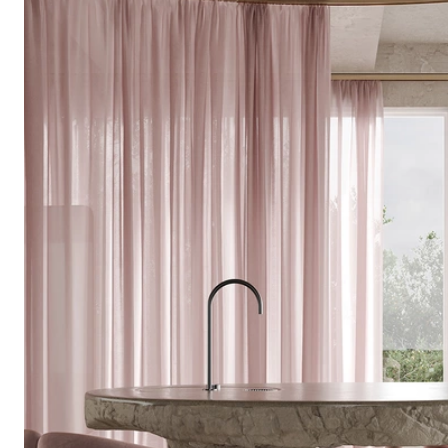
Fino is meer dan een traditionele kraan; het is
een geavanceerde dorstlesser die moeiteloos voorziet in al je
waterbehoeften. Zijn design overtreft de standaard en
integreert naadloos in alle B2B- en B2C-omgevingen.
Recent werd Fino bekroond met de
IF Design Award
, een
erkenning voor zijn innovatieve ontwerp en functionaliteit.