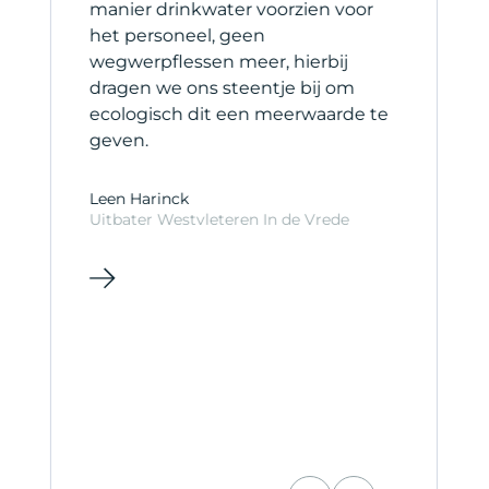
manier drinkwater voorzien voor
s
het personeel, geen
b
wegwerpflessen meer, hierbij
s
dragen we ons steentje bij om
ecologisch dit een meerwaarde te
C
geven.
C
Leen Harinck
Uitbater Westvleteren In de Vrede