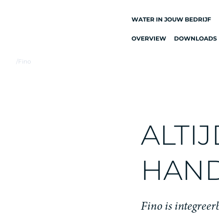
WATER IN JOUW BEDRIJF
OVERVIEW
DOWNLOADS
ALLE
DRINKWATERSYSTEME
/
Fino
DRINKWATERKRANEN
KEUKENKRANEN
WATERKOELERS
ALTI
WATERDISPENSERS
DRINKWATERFONTEIN
HAND
WATERFILTER
Fino is integree