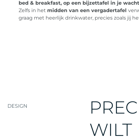
DORSTL
bed & breakfast, op een bijzettafel in je wach
Zelfs in het
midden van een vergadertafel
verw
graag met heerlijk drinkwater, precies zoals jij het
Fino is meer dan een traditionele kraan; het is
een geavanceerde dorstlesser die moeiteloos
voorziet in al je waterbehoeften. Zijn design
PREC
overtreft de standaard en integreert naadloos i
DESIGN
alle B2B- en B2C-omgevingen.
WILT
Recent werd Fino bekroond met de
IF Design