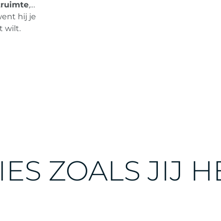
ESSEN
truimte
,…
ent hij je
 wilt.
IES ZOALS JIJ 
n