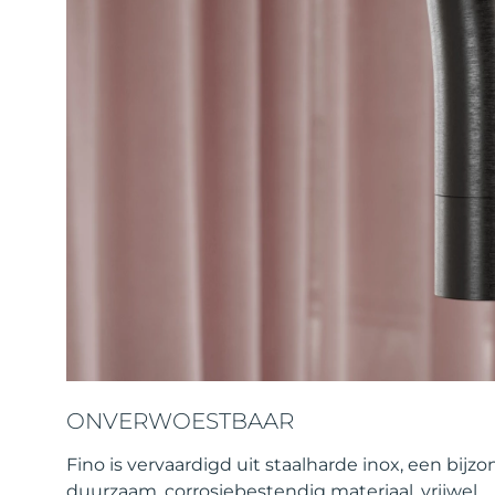
ONVERWOESTBAAR
Fino is vervaardigd uit staalharde inox, een bijzo
duurzaam, corrosiebestendig materiaal, vrijwel