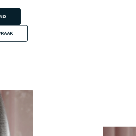
INO
PRAAK