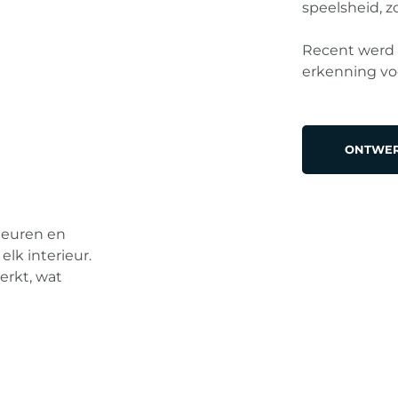
speelsheid, z
Recent werd
erkenning voo
ONTWER
kleuren en
elk interieur.
erkt, wat