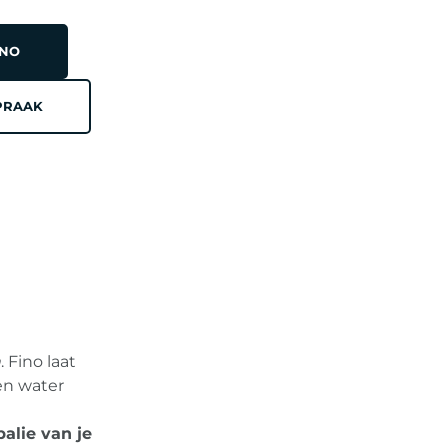
INO
PRAAK
E
n
. Fino laat
en water
balie van je