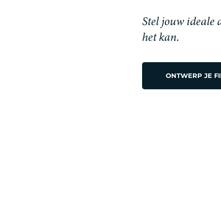
Award
, een erkenning voor zijn innovatieve
Stel jouw ideale
ontwerp en functionaliteit.
het kan.
ONTWERP JE F