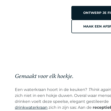
FINO
ONTWERP JE F
DE
MAAK EEN AFS
ESSENTI
Gemaakt voor elk hoekje.
VAN
Een waterkraan hoort in de keuken?
Think agai
zich niet in een hokje duwen. Overal waar mens
drinken voelt deze speelse, elegant gestileerde
drinkwaterkraan
zich in zijn sas: Aan de
receptie