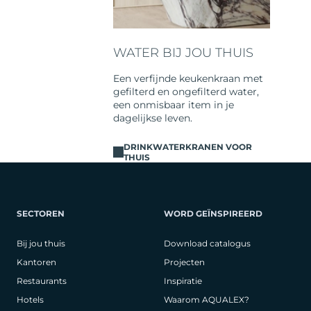
WATER BIJ JOU THUIS
Een verfijnde keukenkraan met
gefilterd en ongefilterd water,
een onmisbaar item in je
dagelijkse leven.
DRINKWATERKRANEN VOOR
THUIS
SECTOREN
WORD GEÏNSPIREERD
Bij jou thuis
Download catalogus
Kantoren
Projecten
Restaurants
Inspiratie
Hotels
Waarom AQUALEX?