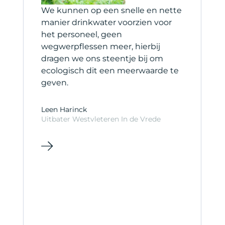
et
We kunnen op een snelle en nette
H
manier drinkwater voorzien voor
s
het personeel, geen
b
wegwerpflessen meer, hierbij
s
dragen we ons steentje bij om
ecologisch dit een meerwaarde te
C
geven.
C
Leen Harinck
Uitbater Westvleteren In de Vrede