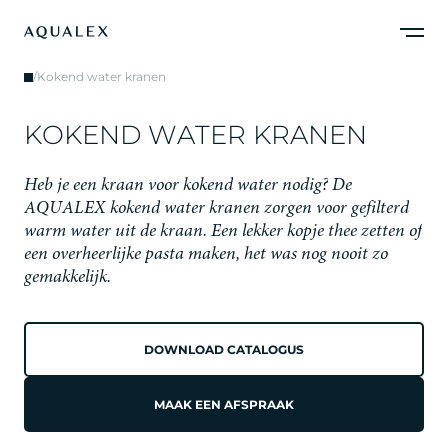
/
Kokend water kranen
K
O
K
E
N
D
W
A
T
E
R
K
R
A
N
E
N
H
e
b
j
e
e
e
n
k
r
a
a
n
v
o
o
r
k
o
k
e
n
d
w
a
t
e
r
n
o
d
i
g
?
D
e
A
Q
U
A
L
E
X
k
o
k
e
n
d
w
a
t
e
r
k
r
a
n
e
n
z
o
r
g
e
n
v
o
o
r
g
e
f
i
l
t
e
r
d
w
a
r
m
w
a
t
e
r
u
i
t
d
e
k
r
a
a
n
.
E
e
n
l
e
k
k
e
r
k
o
p
j
e
t
h
e
e
z
e
t
t
e
n
o
f
e
e
n
o
v
e
r
h
e
e
r
l
i
j
k
e
p
a
s
t
a
m
a
k
e
n
,
h
e
t
w
a
s
n
o
g
n
o
o
i
t
z
o
g
e
m
a
k
k
e
l
i
j
k
.
DOWNLOAD CATALOGUS
MAAK EEN AFSPRAAK