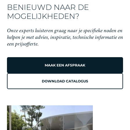
dan af en toe de buitenkant van de kraan of waterkoeler
Leer meer
BENIEUWD NAAR DE
met een zachte doek.
MOGELIJKHEDEN?
Onze experts luisteren graag naar je specifieke noden en
helpen je met advies, inspiratie, technische informatie en
een prijsofferte.
MAAK EEN AFSPRAAK
DOWNLOAD CATALOGUS