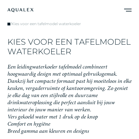
/
Kies voor een tafelmodel waterkoeler
K
I
E
S
V
O
O
R
E
E
N
T
A
F
E
L
M
O
D
E
L
W
A
T
E
R
K
O
E
L
E
R
E
e
n
l
e
i
d
i
n
g
w
a
t
e
r
k
o
e
l
e
r
t
a
f
e
l
m
o
d
e
l
c
o
m
b
i
n
e
e
r
t
h
o
o
g
w
a
a
r
d
i
g
d
e
s
i
g
n
m
e
t
o
p
t
i
m
a
a
l
g
e
b
r
u
i
k
s
g
e
m
a
k
.
D
a
n
k
z
i
j
h
e
t
c
o
m
p
a
c
t
e
f
o
r
m
a
a
t
p
a
s
t
h
i
j
m
o
e
i
t
e
l
o
o
s
i
n
e
l
k
e
k
e
u
k
e
n
,
v
e
r
g
a
d
e
r
r
u
i
m
t
e
o
f
k
a
n
t
o
o
r
o
m
g
e
v
i
n
g
.
Z
o
g
e
n
i
e
t
j
e
e
l
k
e
d
a
g
v
a
n
e
e
n
s
t
i
j
l
v
o
l
l
e
e
n
d
u
u
r
z
a
m
e
d
r
i
n
k
w
a
t
e
r
o
p
l
o
s
s
i
n
g
d
i
e
p
e
r
f
e
c
t
a
a
n
s
l
u
i
t
b
i
j
j
o
u
w
i
n
t
e
r
i
e
u
r
é
n
j
o
u
w
m
a
n
i
e
r
v
a
n
w
e
r
k
e
n
.
Vers gekoeld water met 1 druk op de knop
Comfort en hygiëne
Breed gamma aan kleuren en designs