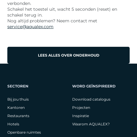
verbonden.
Schakel het toestel uit, wacht 5 seconden (reset) en
schakel terug in.
Nog altijd problemen? Neem contact met
service@aqualex.com
LEES ALLES OVER ONDERHOUD
SECTOREN
WORD GEÏNSPIREERD
Bij jou thuis
Download catalogus
Kantoren
Projecten
Restaurants
Inspiratie
Hotels
Waarom AQUALEX?
Openbare ruimtes