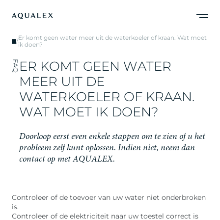
Er komt geen water meer uit de waterkoeler of kraan. Wat moet
/
ik doen?
E
R
K
O
M
T
G
E
E
N
W
A
T
E
R
FAQ
M
E
E
R
U
I
T
D
E
W
A
T
E
R
K
O
E
L
E
R
O
F
K
R
A
A
N
.
W
A
T
M
O
E
T
I
K
D
O
E
N
?
D
o
o
r
l
o
o
p
e
e
r
s
t
e
v
e
n
e
n
k
e
l
e
s
t
a
p
p
e
n
o
m
t
e
z
i
e
n
o
f
u
h
e
t
p
r
o
b
l
e
e
m
z
e
l
f
k
u
n
t
o
p
l
o
s
s
e
n
.
I
n
d
i
e
n
n
i
e
t
,
n
e
e
m
d
a
n
c
o
n
t
a
c
t
o
p
m
e
t
A
Q
U
A
L
E
X
.
Controleer of de toevoer van uw water niet onderbroken
is.
Controleer of de elektriciteit naar uw toestel correct is