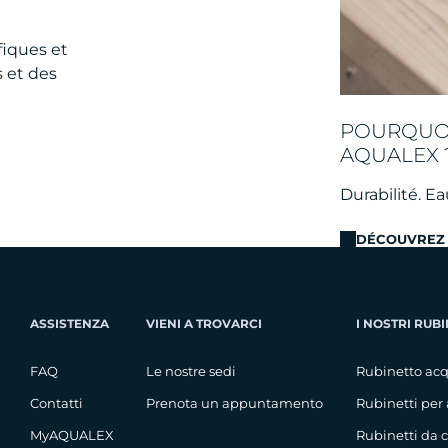
fiques et
 et des
POURQUOI
AQUALEX 
Durabilité. E
DÉCOUVREZ 
ASSISTENZA
VIENI A TROVARCI
I NOSTRI RUBI
FAQ
Le nostre sedi
Rubinetto acq
Contatti
Prenota un appuntamento
Rubinetti per
MyAQUALEX
Rubinetti da 