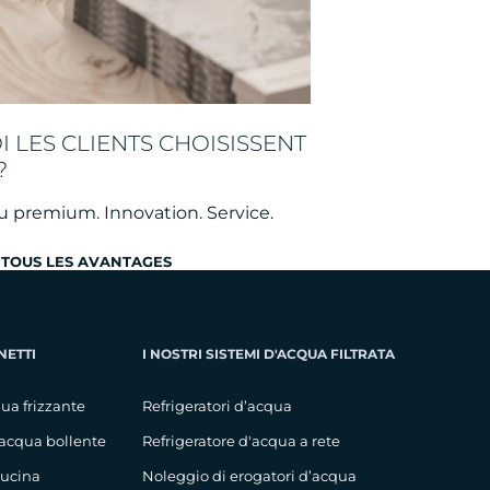
 LES CLIENTS CHOISISSENT
?
au premium. Innovation. Service.
TOUS LES AVANTAGES
NETTI
I NOSTRI SISTEMI D'ACQUA FILTRATA
ua frizzante
Refrigeratori d’acqua
 acqua bollente
Refrigeratore d'acqua a rete
cucina
Noleggio di erogatori d’acqua