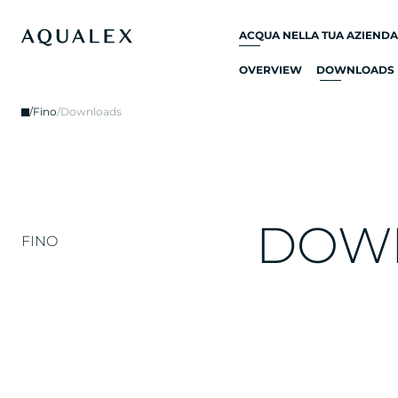
ACQUA NELLA TUA AZIENDA
OVERVIEW
DOWNLOADS
RUBINETTO PER
ACQUA
/
Fino
/
Downloads
RUBINETTI D'ACQUA
FILTRATA
RUBINETTI DA CUCINA
REFRIGERATORI
D’ACQUA
DOW
FINO
EROGATORE ACQUA
FONTANELLA D'ACQUA
DEPURATORE ACQUA