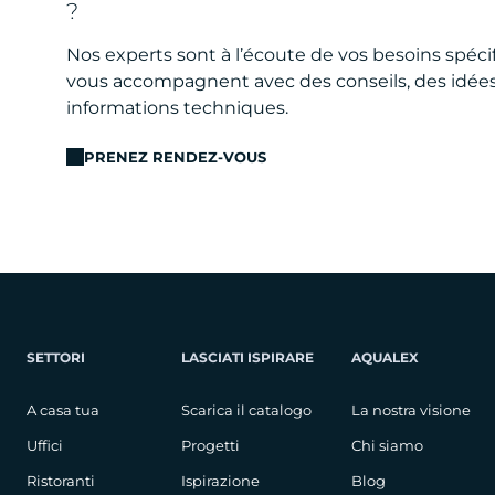
?
Nos experts sont à l’écoute de vos besoins spéci
vous accompagnent avec des conseils, des idées
informations techniques.
PRENEZ RENDEZ-VOUS
SETTORI
LASCIATI ISPIRARE
AQUALEX
A casa tua
Scarica il catalogo
La nostra visione
Uffici
Progetti
Chi siamo
Ristoranti
Ispirazione
Blog