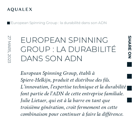
/
European Spinning Group : la durabilité dans son ADN
E
U
R
O
P
E
A
N
S
P
I
N
N
I
N
G
27 MARS, 2023
SHARE ON
G
R
O
U
P
:
L
A
D
U
R
A
B
I
L
I
T
É
D
A
N
S
S
O
N
A
D
N
E
u
r
o
p
e
a
n
S
p
i
n
n
i
n
g
G
r
o
u
p
,
é
t
a
b
l
i
à
S
p
i
e
r
e
-
H
e
l
k
i
j
n
,
p
r
o
d
u
i
t
e
t
d
i
s
t
r
i
b
u
e
d
e
s
f
i
l
s
.
L
’
i
n
n
o
v
a
t
i
o
n
,
l
’
e
x
p
e
r
t
i
s
e
t
e
c
h
n
i
q
u
e
e
t
l
a
d
u
r
a
b
i
l
i
t
é
f
o
n
t
p
a
r
t
i
e
d
e
l
’
A
D
N
d
e
c
e
t
t
e
e
n
t
r
e
p
r
i
s
e
f
a
m
i
l
i
a
l
e
.
J
u
l
i
e
L
i
e
t
a
e
r
,
q
u
i
e
s
t
à
l
a
b
a
r
r
e
e
n
t
a
n
t
q
u
e
t
r
o
i
s
i
è
m
e
g
é
n
é
r
a
t
i
o
n
,
c
r
o
i
t
f
e
r
m
e
m
e
n
t
e
n
c
e
t
t
e
c
o
m
b
i
n
a
i
s
o
n
p
o
u
r
c
o
n
t
i
n
u
e
r
à
f
a
i
r
e
l
a
d
i
f
f
é
r
e
n
c
e
.