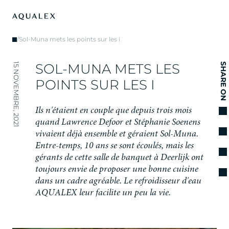
/
Sol-Muna mets les points sur les i
S
O
L
-
M
U
N
A
M
E
T
S
L
E
S
15 NOVEMBRE, 2021
SHARE ON
P
O
I
N
T
S
S
U
R
L
E
S
I
I
l
s
n
'
é
t
a
i
e
n
t
e
n
c
o
u
p
l
e
q
u
e
d
e
p
u
i
s
t
r
o
i
s
m
o
i
s
q
u
a
n
d
L
a
w
r
e
n
c
e
D
e
f
o
o
r
e
t
S
t
é
p
h
a
n
i
e
S
o
e
n
e
n
s
v
i
v
a
i
e
n
t
d
é
j
à
e
n
s
e
m
b
l
e
e
t
g
é
r
a
i
e
n
t
S
o
l
-
M
u
n
a
.
E
n
t
r
e
-
t
e
m
p
s
,
1
0
a
n
s
s
e
s
o
n
t
é
c
o
u
l
é
s
,
m
a
i
s
l
e
s
g
é
r
a
n
t
s
d
e
c
e
t
t
e
s
a
l
l
e
d
e
b
a
n
q
u
e
t
à
D
e
e
r
l
i
j
k
o
n
t
t
o
u
j
o
u
r
s
e
n
v
i
e
d
e
p
r
o
p
o
s
e
r
u
n
e
b
o
n
n
e
c
u
i
s
i
n
e
d
a
n
s
u
n
c
a
d
r
e
a
g
r
é
a
b
l
e
.
L
e
r
e
f
r
o
i
d
i
s
s
e
u
r
d
'
e
a
u
A
Q
U
A
L
E
X
l
e
u
r
f
a
c
i
l
i
t
e
u
n
p
e
u
l
a
v
i
e
.