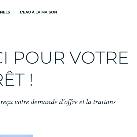
ONELS
L'EAU À LA MAISON
C
I
P
O
U
R
V
O
T
R
E
R
Ê
T
!
r
e
ç
u
v
o
t
r
e
d
e
m
a
n
d
e
d
’
o
f
f
r
e
e
t
l
a
t
r
a
i
t
o
n
s