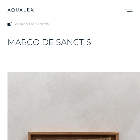
/
…
/
Marco De Sanctis
M
A
R
C
O
D
E
S
A
N
C
T
I
S