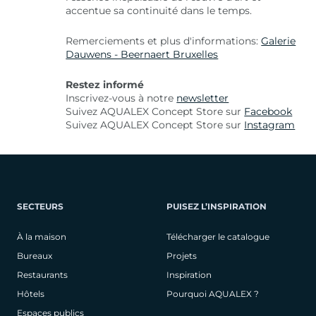
accentue sa continuité dans le temps.
Remerciements et plus d'informations:
Galerie
Dauwens - Beernaert Bruxelles
Restez informé
Inscrivez-vous à notre
newsletter
Suivez AQUALEX Concept Store sur
Facebook
Suivez AQUALEX Concept Store sur
Instagram
SECTEURS
PUISEZ L’INSPIRATION
À la maison
Télécharger le catalogue
Bureaux
Projets
Restaurants
Inspiration
Hôtels
Pourquoi AQUALEX ?
Espaces publics