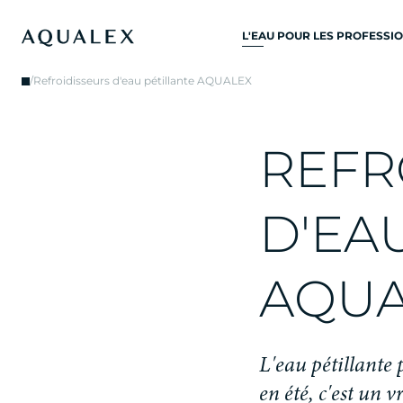
L'EAU POUR LES PROFESSI
TOUS SYSTÈMES D’EAU
/
Refroidisseurs d'eau pétillante AQUALEX
POTABLE
ROBINETS D’EAU
R
E
F
R
ROBINETS DE CUISINE
REFROIDISSEURS D'EAU
D
'
E
A
DISTRIBUTEURS D’EAU
FONTAINES À EAU
A
Q
U
FILTRE À EAU
L
'
e
a
u
p
é
t
i
l
l
a
n
t
e
e
n
é
t
é
,
c
'
e
s
t
u
n
v