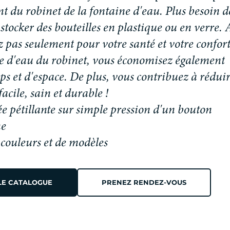
n
t
d
u
r
o
b
i
n
e
t
d
e
l
a
f
o
n
t
a
i
n
e
d
'
e
a
u
.
P
l
u
s
b
e
s
o
i
n
d
s
t
o
c
k
e
r
d
e
s
b
o
u
t
e
i
l
l
e
s
e
n
p
l
a
s
t
i
q
u
e
o
u
e
n
v
e
r
r
e
.
z
p
a
s
s
e
u
l
e
m
e
n
t
p
o
u
r
v
o
t
r
e
s
a
n
t
é
e
t
v
o
t
r
e
c
o
n
f
o
r
e
d
'
e
a
u
d
u
r
o
b
i
n
e
t
,
v
o
u
s
é
c
o
n
o
m
i
s
e
z
é
g
a
l
e
m
e
n
t
p
s
e
t
d
'
e
s
p
a
c
e
.
D
e
p
l
u
s
,
v
o
u
s
c
o
n
t
r
i
b
u
e
z
à
r
é
d
u
i
f
a
c
i
l
e
,
s
a
i
n
e
t
d
u
r
a
b
l
e
!
ée pétillante sur simple pression d'un bouton
ne
ouleurs et de modèles
LE CATALOGUE
PRENEZ RENDEZ-VOUS