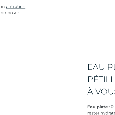
 un
entretien
 proposer
EAU P
PÉTIL
À VOU
Eau plate :
Pu
rester hydraté