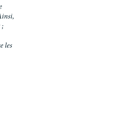
e
A
i
n
s
i
,
t
;
r
e
l
e
s