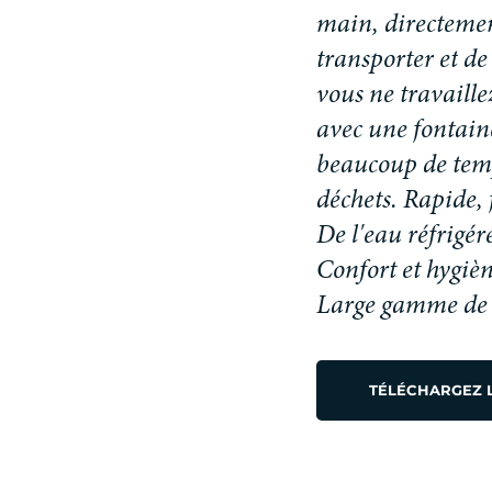
m
a
i
n
,
d
i
r
e
c
t
e
m
e
t
r
a
n
s
p
o
r
t
e
r
e
t
d
e
v
o
u
s
n
e
t
r
a
v
a
i
l
l
e
a
v
e
c
u
n
e
f
o
n
t
a
i
n
b
e
a
u
c
o
u
p
d
e
t
e
m
d
é
c
h
e
t
s
.
R
a
p
i
d
e
,
De l'eau réfrigér
Confort et hygiè
Large gamme de c
TÉLÉCHARGEZ 