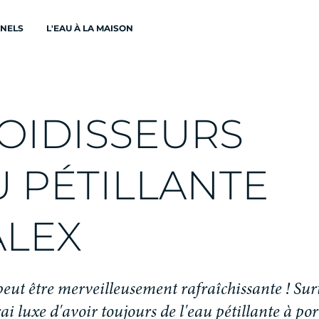
ONELS
L'EAU À LA MAISON
O
I
D
I
S
S
E
U
R
S
U
P
É
T
I
L
L
A
N
T
E
A
L
E
X
p
e
u
t
ê
t
r
e
m
e
r
v
e
i
l
l
e
u
s
e
m
e
n
t
r
a
f
r
a
î
c
h
i
s
s
a
n
t
e
!
S
u
r
r
a
i
l
u
x
e
d
'
a
v
o
i
r
t
o
u
j
o
u
r
s
d
e
l
'
e
a
u
p
é
t
i
l
l
a
n
t
e
à
p
o
r