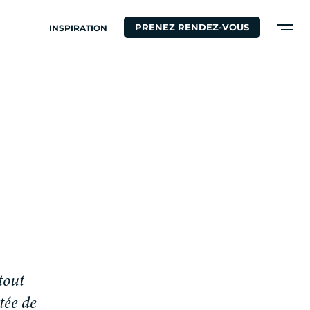
PRENEZ RENDEZ-VOUS
INSPIRATION
t
o
u
t
t
é
e
d
e