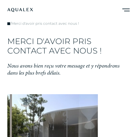
/
Merci d'avoir pris contact avec nous !
M
E
R
C
I
D
'
A
V
O
I
R
P
R
I
S
C
O
N
T
A
C
T
A
V
E
C
N
O
U
S
!
N
o
u
s
a
v
o
n
s
b
i
e
n
r
e
ç
u
v
o
t
r
e
m
e
s
s
a
g
e
e
t
y
r
é
p
o
n
d
r
o
n
s
d
a
n
s
l
e
s
p
l
u
s
b
r
e
f
s
d
é
l
a
i
s
.