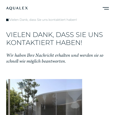
/
Vielen Dank, dass Sie uns kontaktiert haben!
V
I
E
L
E
N
D
A
N
K
,
D
A
S
S
S
I
E
U
N
S
K
O
N
T
A
K
T
I
E
R
T
H
A
B
E
N
!
W
i
r
h
a
b
e
n
I
h
r
e
N
a
c
h
r
i
c
h
t
e
r
h
a
l
t
e
n
u
n
d
w
e
r
d
e
n
s
i
e
s
o
s
c
h
n
e
l
l
w
i
e
m
ö
g
l
i
c
h
b
e
a
n
t
w
o
r
t
e
n
.