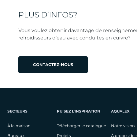
PLUS D’INFOS?
Vous voulez obtenir davantage de renseignemen
refroidisseurs d’eau avec conduites en cuivre?
CONTACTEZ-NOUS
SECTEURS
PUISEZ L’INSPIRATION
AQUALEX
À la maison
Télécharger le catalogue
Notre vision
Bureaux
Projets
À propos de 