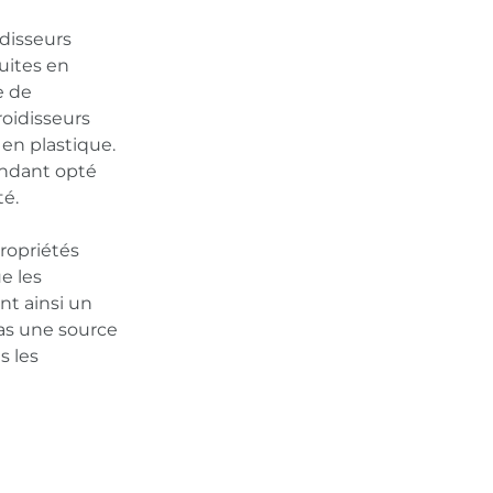
idisseurs
uites en
e de
oidisseurs
en plastique.
ndant opté
té.
propriétés
e les
nt ainsi un
pas une source
s les