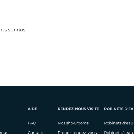
ts sur nos
AIDE
RENDEZ-NOUS VISITE
ROBINETS D'EA
FAQ
Nos showrooms
Robinets d'eau
nous
Contact
Prenez rendez-vous
Robinets à eau