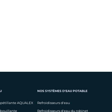
U
NOS SYSTÈMES D'EAU POTABLE
 pétillante AQUALEX
Refroidisseurs d'eau
 bouillante
Refroidisseurs d'eau du robinet