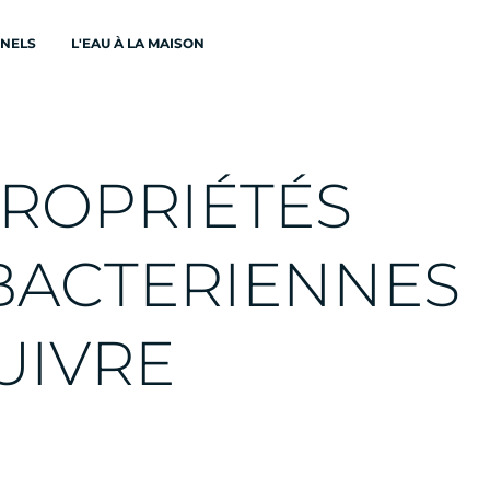
ONELS
L'EAU À LA MAISON
R
O
P
R
I
É
T
É
S
B
A
C
T
E
R
I
E
N
N
E
S
U
I
V
R
E