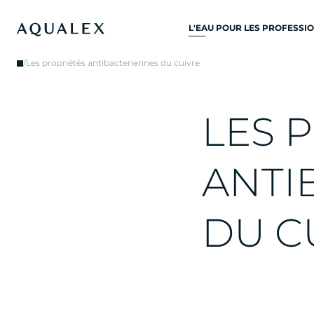
L'EAU POUR LES PROFESSI
TOUS SYSTÈMES D’EAU
/
Les propriétés antibacteriennes du cuivre
POTABLE
ROBINETS D’EAU
L
E
S
P
ROBINETS DE CUISINE
REFROIDISSEURS D'EAU
A
N
T
I
DISTRIBUTEURS D’EAU
FONTAINES À EAU
D
U
C
FILTRE À EAU