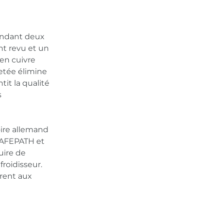
endant deux
ent revu et un
en cuivre
etée élimine
tit la qualité
s
oire allemand
+SAFEPATH et
uire de
roidisseur.
rent aux